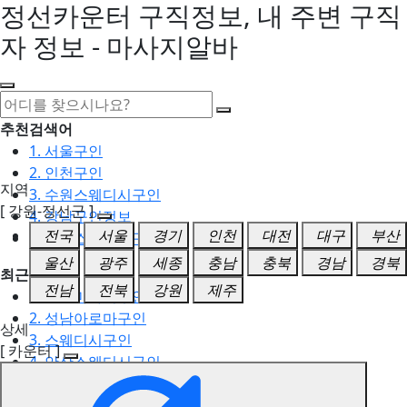
정선카운터 구직정보, 내 주변 구직
자 정보 - 마사지알바
추천검색어
1. 서울구인
2. 인천구인
지역
3. 수원스웨디시구인
[ 강원-정선군 ]
4. 강남구인정보
전국
서울
경기
인천
대전
대구
부산
5. 동탄스웨디시구인
울산
광주
세종
충남
충북
경남
경북
최근검색어
전남
전북
강원
제주
1. 일산마사지구인
2. 성남아로마구인
상세
3. 스웨디시구인
[ 카운터 ]
4. 안산스웨디시구인
5. 아로마구인