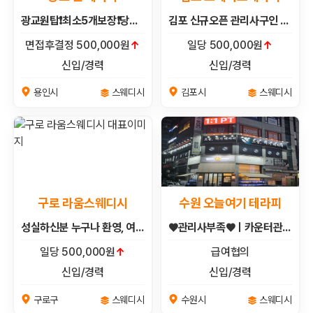
광교원탑❗최소5개보장❗당일★대학알바★친구동반★주말★새벽★야간★주간❗초보환영★경력우대★당일교육★당일지급❗
김포 신규오픈 관리사구인 알바 투잡 당일근무 당일지급(고양/일산/인천/검단/강화/부천/의정부/파주/군포/홍대/연남동/신촌/동대문
면접후결정 500,000원
↑
일당 500,000원
↑
신입/경력
신입/경력
스웨디시
스웨디시
용인시
김포시
구로 라움스웨디시
수원 오늘여기 테라피
성실하신분 누구나 환영, 여자 마사지사 구인중입니다.
♥관리사부족♥ㅣ카운터관리사구인ㅣ당일지급ㅣ자율출근ㅣ아로마ㅣ상주ㅣ알바ㅣ카운터ㅣ오늘여기
일당 500,000원
↑
급여협의
신입/경력
신입/경력
스웨디시
스웨디시
구로구
수원시