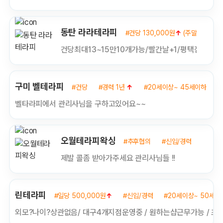
동탄 라라테라피
#건당 130,000원
↑
(주말수당 만근
건당최대13~15만10개가능/빨간날+1/평택점&동
구미 벨테라피
#건당
#경력 1년
↑
#20세이상~ 45세이하
벨타라피에서 관리사님을 구하고있어요~~
오월테라피왁싱
#추후협의
#신입/경력
#20세
제발 콜좀 받아가주세요 관리사님들 !!
린테라피
#일당 500,000원
↑
#신입/경력
#20세이상~ 50세이
외모?나이?상관없음/ 대구4개지점운영중 / 원하는샵근무가능 / 초보가