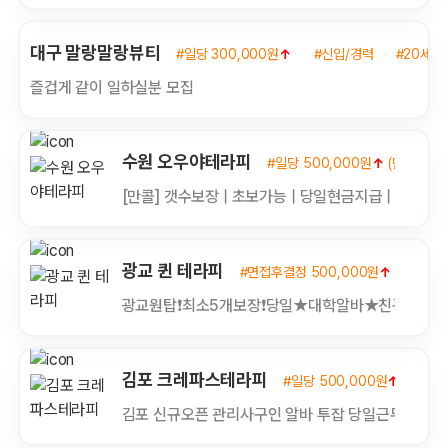
대구 말랑말랑뷰티
#일당 300,000원
↑
#신입/경력
#20세이
즐겁게 같이 일하실분 모집
수원 오우야테라피
#일당 500,000원
↑
(만근비지급
[만콜] 갯수보장 | 초보가능 | 당일현금지급 | 자유출
광교 퀸 테라피
#면접후결정 500,000원
↑
#신입
광교원탑❗최소5개보장❗당일★대학알바★친구동반
김포 크레파스테라피
#일당 500,000원
↑
#신
김포 신규오픈 관리사구인 알바 투잡 당일근무 당일지