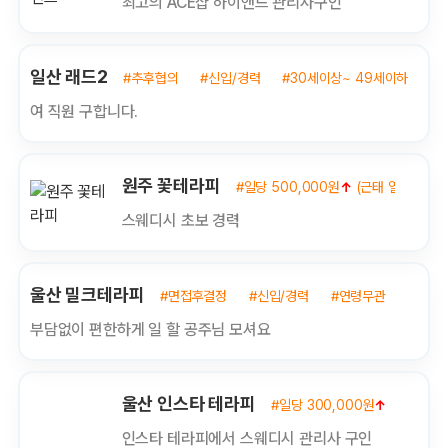
최고의 ACE샵 하이앤드 관리사구인
일산 래드2
#추후협의
#신입/경력
#30세이상~ 49세이하
여 직원 구합니다.
원주 꽃테라피
#일당 500,000원
↑
(근태 열심히 하
스웨디시 초보 경력
울산 밀크테라피
#면접후결정
#신입/경력
#연령무관
부담없이 편한하게 일 할 공주님 모셔요
울산 인스타 테라피
#일당 300,000원
↑
#신입
인스타 테라피에서 스웨디시 관리사 구인