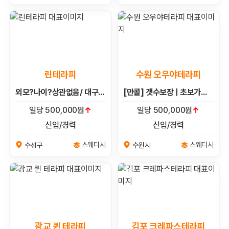
린테라피
수원 오우야테라피
외모?나이?상관없음/ 대구4개지점운영중 / 원하는샵근무가능 / 초보가능 / 무경력자도OK ! !
[만콜] 갯수보장 | 초보가능 | 당일현금지급 | 자유출근 | 당일알바 | 상주먹자숙식가능 | 수원.영통.인계.광교. | 스웨디시 알바 구인구직
일당 500,000원
↑
일당 500,000원
↑
신입/경력
신입/경력
스웨디시
스웨디시
수성구
수원시
광교 퀸 테라피
김포 크레파스테라피