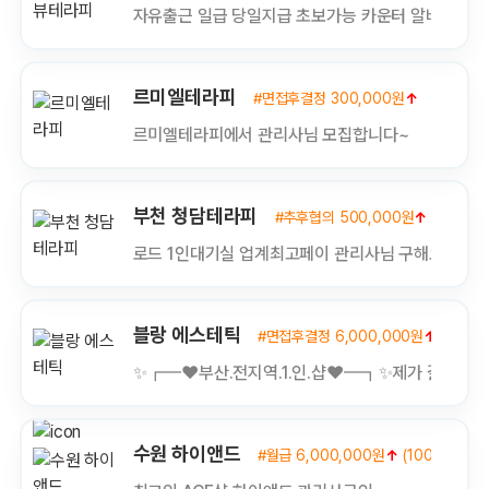
자유출근 일급 당일지급 초보가능 카운터 알바환영
르미엘테라피
#면접후결정 300,000원
↑
#경력 
르미엘테라피에서 관리사님 모집합니다~
부천 청담테라피
#추후협의 500,000원
↑
(만근비)
로드 1인대기실 업계최고페이 관리사님 구해요
블랑 에스테틱
#면접후결정 6,000,000원
↑
(#추후
✨┏━❤️부산.전지역.1.인.샵❤️━┓✨제가 갈께요^^
수원 하이앤드
#월급 6,000,000원
↑
(1000000)