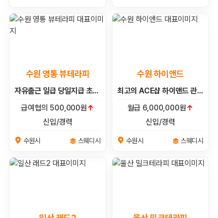
수원 영통 뷰테라피
수원 하이앤드
자유출근 일급 당일지급 초보가능 카운터 알바환영❤️수원용인오산평택인천분당안사인계동❤️주간평일주말야간새벽
최고의 ACE샵 하이앤드 관리사구인
급여협의 500,000원
↑
월급 6,000,000원
↑
신입/경력
신입/경력
스웨디시
스웨디시
수원시
수원시
일산 래드2
울산 밀크테라피