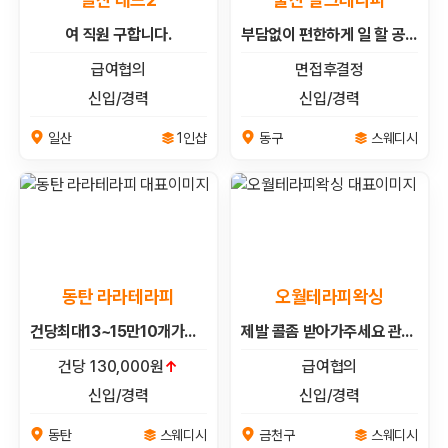
여 직원 구합니다.
부담없이 편한하게 일 할 공주님 모셔요
급여협의
면접후결정
신입/경력
신입/경력
1인샵
스웨디시
일산
동구
동탄 라라테라피
오월테라피왁싱
건당최대13~15만10개가능/빨간날+1/평택점&동탄점&오산점&천안점4곳의업체 함께하실 주간 야간관리사님 급급모집**
제발 콜좀 받아가주세요 관리사님들 !!
건당 130,000원
↑
급여협의
신입/경력
신입/경력
스웨디시
스웨디시
동탄
금천구