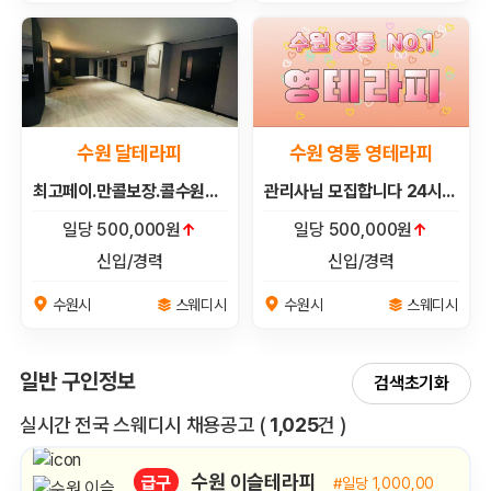
수원 달테라피
수원 영통 영테라피
최고페이.만콜보장.콜수원탑샵에서 관리사 모집합니다
관리사님 모집합니다 24시간 연락 대기중
일당 500,000원
↑
일당 500,000원
↑
신입/경력
신입/경력
스웨디시
스웨디시
수원시
수원시
일반 구인정보
검색초기화
전체 목록
실시간 전국 스웨디시 채용공고
(
1,025
건 )
수원 이슬테라피
급구
#일당 1,000,000원
↑
(