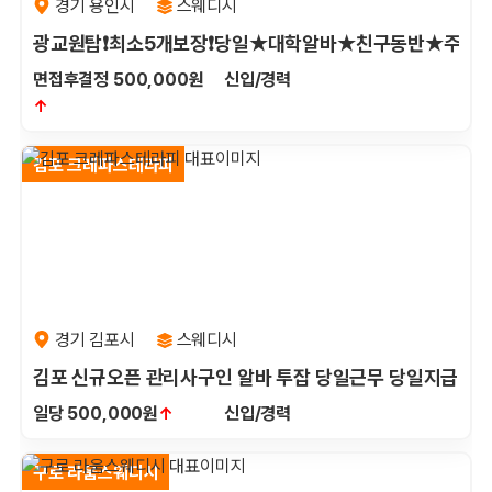
경기 용인시
스웨디시
광교원탑❗최소5개보장❗당일★대학알바★친구동반★주말
면접후결정 500,000원
신입/경력
↑
김포 크레파스테라피
경기 김포시
스웨디시
김포 신규오픈 관리사구인 알바 투잡 당일근무 당일지급(고
일당 500,000원
↑
신입/경력
구로 라움스웨디시