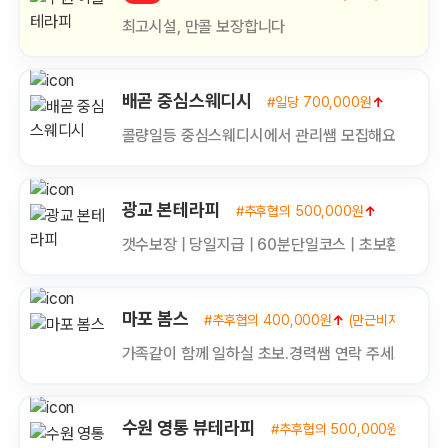
최고시설, 만콜 보장합니다
배곧 중심스웨디시
#일당 700,000원
↑
#신입/
콜량일등 중심스웨디시에서 관리쌤 모집해요^^
광교 본테라피
#추후협의 500,000원
↑
#신입/
갯수보장 | 당일지급 | 60분단일코스 | 초보환영 | 알
마포 봄스
#추후협의 400,000원
↑
(만근비지급)
#
가족같이 함께 일하실 초보.경력쌤 연락 주세요^^(일
수원 영통 뷰테라피
#추후협의 500,000원
↑
(복지