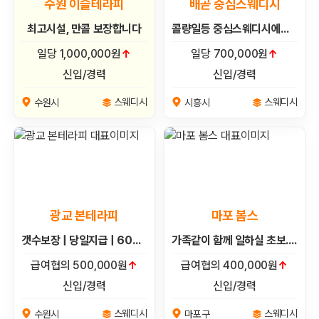
수원 이슬테라피
배곧 중심스웨디시
최고시설, 만콜 보장합니다
콜량일등 중심스웨디시에서 관리쌤 모집해요^^
일당 1,000,000원
↑
일당 700,000원
↑
신입/경력
신입/경력
스웨디시
스웨디시
수원시
시흥시
광교 본테라피
마포 봄스
갯수보장 | 당일지급 | 60분단일코스 | 초보환영 | 알바가능 | 경력자환영 | 자율출근
가족같이 함께 일하실 초보.경력쌤 연락 주세요^^(일30만이상)
급여협의 500,000원
↑
급여협의 400,000원
↑
신입/경력
신입/경력
스웨디시
스웨디시
수원시
마포구