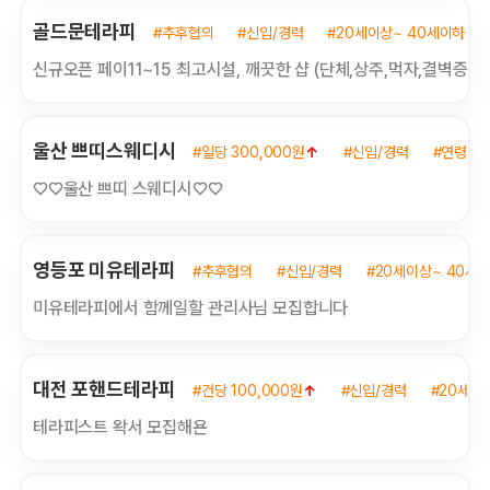
골드문테라피
#추후협의
#신입/경력
#20세이상~ 40세이하
신규오픈 페이11~15 최고시설, 깨끗한 샵 (단체,상주,먹자,결벽증환
울산 쁘띠스웨디시
#일당 300,000원
↑
#신입/경력
#연령무
♡♡울산 쁘띠 스웨디시♡♡
영등포 미유테라피
#추후협의
#신입/경력
#20세이상~ 40세
미유테라피에서 함께일할 관리사님 모집합니다
대전 포핸드테라피
#건당 100,000원
↑
#신입/경력
#20세이
테라피스트 왁서 모집해욘