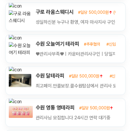
구로 라움스웨디시
#일당 500,000원
↑
(야간 택시
성실하신분 누구나 환영, 여자 마사지사 구인중입니다
수원 오늘여기 테라피
#추후협의
#신입/경력
♥관리사부족♥ㅣ카운터관리사구인ㅣ당일지급ㅣ자
수원 달테라피
#일당 500,000원
↑
#신입/경력
최고페이.만콜보장.콜수원탑샵에서 관리사 모집합니
수원 영통 영테라피
#일당 500,000원
↑
#신입
관리사님 모집합니다 24시간 연락 대기중