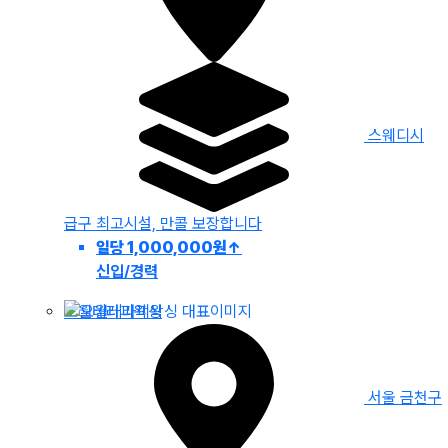
스웨디시
급구
최고시설, 만콜 보장합니다
일당 1,000,000원
↑
신입/경력
오월테라피왁싱
서울 금천구