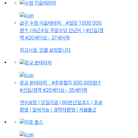
급구
수원 이슬테라피
#일당 1,000,000
원
↑
(야근수당 주말수당 만근비 )
#신입/경
력
#20세이상~ 37세이하
최고시설, 만콜 보장합니다
광교 본테라피
#추후협의 500,000원
↑
#신입/경력
#20세이상~ 35세이하
갯수보장 | 당일지급 | 60분단일코스 | 초보
환영 | 알바가능 | 경력자환영 | 자율출근