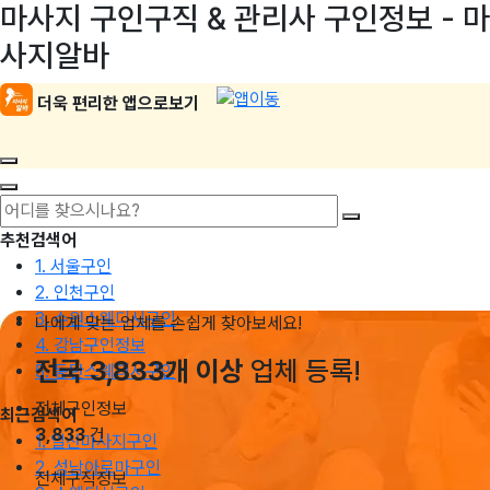
마사지 구인구직 & 관리사 구인정보 - 마
사지알바
더욱 편리한 앱으로보기
추천검색어
1. 서울구인
2. 인천구인
3. 수원스웨디시구인
나에게 맞는 업체를 손쉽게 찾아보세요!
4. 강남구인정보
전국 3,833개 이상
업체 등록!
5. 동탄스웨디시구인
전체구인정보
최근검색어
3,833
건
1. 일산마사지구인
2. 성남아로마구인
전체구직정보