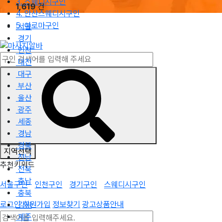
3. 스웨디시구인
1,619
건
4. 안산스웨디시구인
5. 아로마구인
서울
경기
인천
대전
대구
부산
울산
광주
세종
경남
경북
지역선택
전남
추천키워드
전북
충남
서울구인
인천구인
경기구인
스웨디시구인
충북
로그인
회원가입
정보찾기
광고상품안내
강원
제주