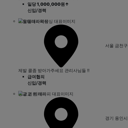
일당 1,000,000원
↑
신입/경력
오월테라피왁싱
서울 금천
제발 콜좀 받아가주세요 관리사님들 !!
급여협의
신입/경력
광교 퀸 테라피
경기 용인