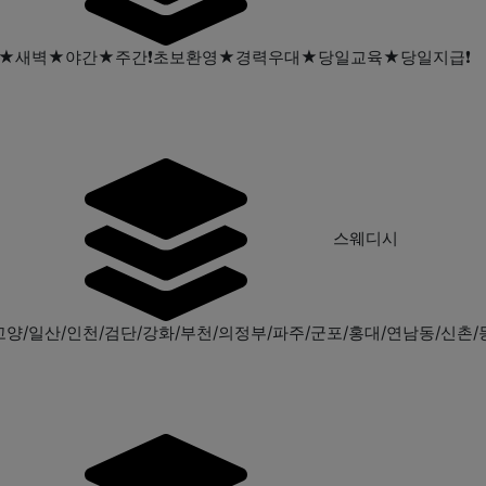
말★새벽★야간★주간❗초보환영★경력우대★당일교육★당일지급❗
시
스웨디시
양/일산/인천/검단/강화/부천/의정부/파주/군포/홍대/연남동/신촌