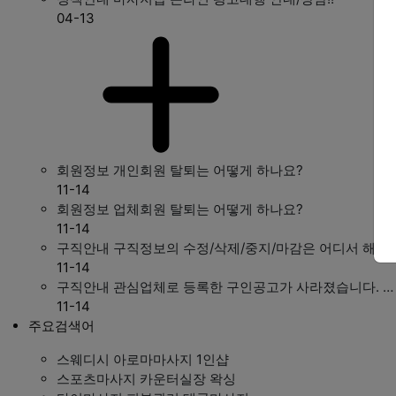
04-13
회원정보
개인회원 탈퇴는 어떻게 하나요?
11-14
회원정보
업체회원 탈퇴는 어떻게 하나요?
11-14
구직안내
구직정보의 수정/삭제/중지/마감은 어디서 해…
11-14
구직안내
관심업체로 등록한 구인공고가 사라졌습니다. …
11-14
주요검색어
스웨디시
아로마마사지
1인샵
스포츠마사지
카운터실장
왁싱