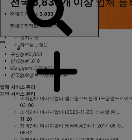
전국 3,833개 이상
업체 등록
전체구인정보
3,833
건
전체구직정보
1,619
건
공지사항
자주묻는질문
홈
구인정보
3,833
인재정보
1,619
고객센터
전국업체정보
마사지가이드
업체 서비스 관리
개인 서비스 관리
소식안내
마사지알바 앱다운로드안내 (구글안드로이드, …
03-06
소식안내
마사지알바 (2023-11-20) 리뉴얼 완…
11-20
정책안내
마사지알바 등록비용안내! [2017-05-0…
05-01
정책안내
마사지샵 온라인 광고대행 안내/상담!!