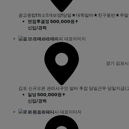
광교원탑❗최소5개보장❗당일★대학알바★친구동반★주
면접후결정 500,000원
↑
신입/경력
김포 크레파스테라피
경기 김포
김포 신규오픈 관리사구인 알바 투잡 당일근무 당일지급(고
일당 500,000원
↑
신입/경력
구로 라움스웨디시