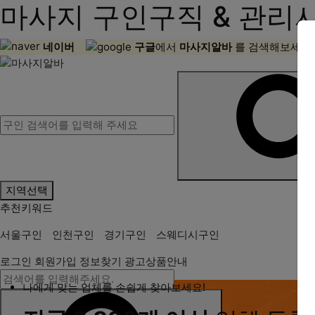
마사지 구인구직 & 관리
네이버
구글
에서
마사지알바
를 검색해보세요!
지역선택
추천키워드
서울구인
인천구인
경기구인
스웨디시구인
로그인
회원가입
정보찾기
광고상품안내
나에게 맞는 업체를 손쉽게 찾아보세요!