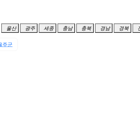
울산
광주
세종
충남
충북
경남
경북
울주군