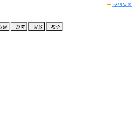
구인등록
전남
전북
강원
제주