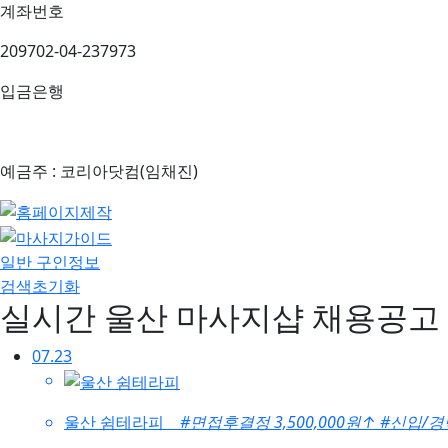
계좌번호
209702-04-237973
입금은행
예금주 : 코리아닷컴(임채진)
일반 구인정보
검색초기화
실시간 울산 마사지샵 채용공고
07.23
울산 쉼테라피
#면접후결정 3,500,000원
↑
#신입/경