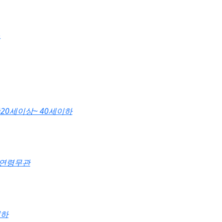
#20세이상~ 40세이하
#연령무관
이하