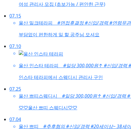
여성 관리사 모집 (초보가능 / 편안한 근무)
07.15
울산 밀크테라피
#면접후결정
#신입/경력
#연령무관
부담없이 편한하게 일 할 공주님 모셔요
07.10
울산 인스타 테라피
#일당 300,000원
↑
#신입/경력
인스타 테라피에서 스웨디시 관리사 구인
07.25
울산 쁘띠스웨디시
#일당 300,000원
↑
#신입/경력
♡♡울산 쁘띠 스웨디시♡♡
07.04
울산 쁘띠
#추후협의
#신입/경력
#20세이상~ 38세