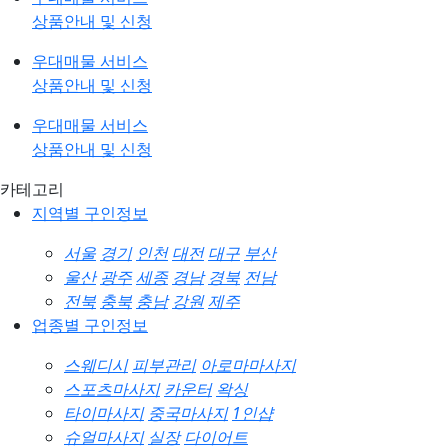
상품안내 및 신청
우대매물 서비스
상품안내 및 신청
우대매물 서비스
상품안내 및 신청
카테고리
지역별 구인정보
서울
경기
인천
대전
대구
부산
울산
광주
세종
경남
경북
전남
전북
충북
충남
강원
제주
업종별 구인정보
스웨디시
피부관리
아로마마사지
스포츠마사지
카운터
왁싱
타이마사지
중국마사지
1인샵
슈얼마사지
실장
다이어트