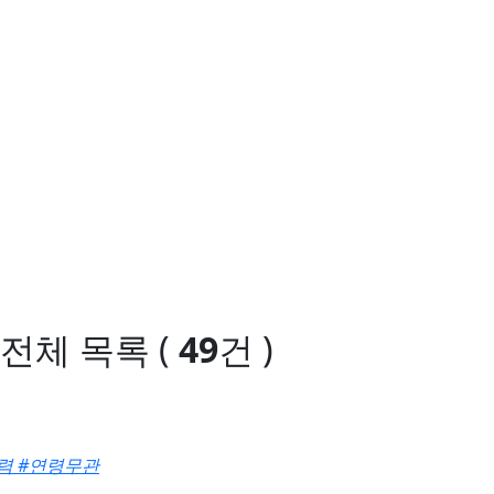
전체 목록
(
49
건 )
력
#연령무관