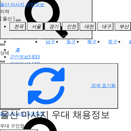
울산 마사지 구인정보
지역
[ 울산 ]
전국
서울
경기
인천
대전
대구
부산
울산 전체
남구
동구
북구
중구
홈
상세
구인정보
3,833
인재정보
1,619
고객센터
전국업체정보
마사지가이드
검색 초기화
업체 서비스 관리
개인 서비스 관리
울산 마사지 우대 채용정보
울산 마사지 구인정보
우대 구인정보