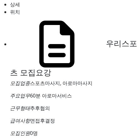
상세
위치
우리스포
츠
모집요강
모집업종
스포츠마사지, 아로마마사지
주요업무
60분 아로마서비스
근무형태
추후협의
급여사항
면접후결정
모집인원
0명