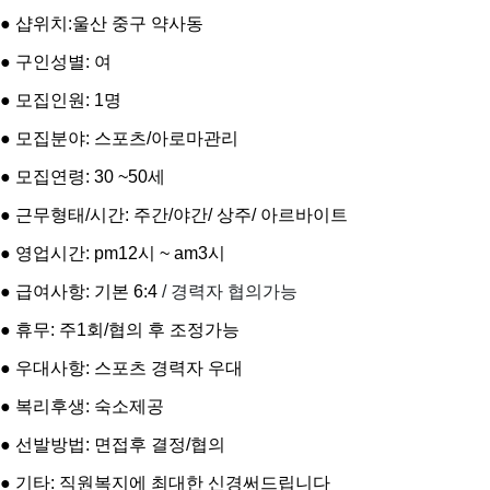
● 샵위치:울산 중구 약사동
● 구인성별: 여
● 모집인원: 1명
● 모집분야: 스포츠/아로마관리
● 모집연령: 30 ~50세
● 근무형태/시간: 주간/야간/ 상주/ 아르바이트
● 영업시간: pm12시 ~ am3시
● 급여사항: 기본 6:4
/ 경력자 협의가능
● 휴무: 주1회/협의 후 조정가능
● 우대사항: 스포츠 경력자 우대
● 복리후생: 숙소제공
● 선발방법: 면접후 결정/협의
● 기타: 직원복지에 최대한 신경써드립니다