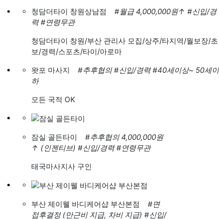
청담더타이 창원상남점
#월급 4,000,000원
↑
#신입/경
력
#연령무관
청담더타이 창원/부산 관리사 모집/상주/타지역/월보장/초
보/경력/스포츠/타이/아로마
왓포 마사지
#추후협의
#신입/경력
#40세이상~ 50세이
하
모든 국적 OK
잠실 골든타이
#추후협의 4,000,000원
↑
(인젠티브)
#신입/경력
#연령무관
태국마사지사 구인
부산 제이웰 바디케어샵 부산본점
#면
접후결정 (만근비 지급, 차비 지급)
#신입/