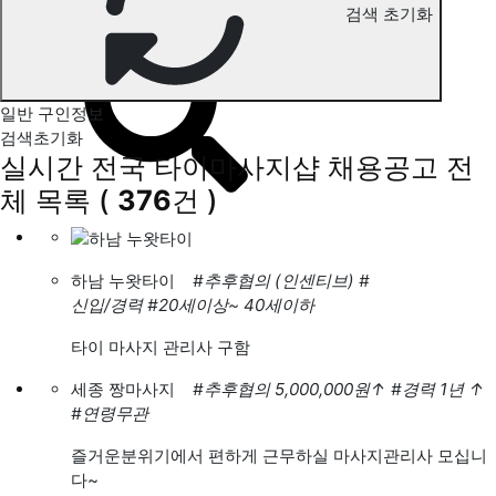
검색 초기화
전국 타이마사지 구인정보
일반 구인정보
검색초기화
실시간 전국 타이마사지샵 채용공고
전
체 목록
(
376
건 )
하남 누왓타이
#추후협의 (인센티브)
#
신입/경력
#20세이상~ 40세이하
타이 마사지 관리사 구함
세종 짱마사지
#추후협의 5,000,000원
↑
#경력 1년
↑
#연령무관
즐거운분위기에서 편하게 근무하실 마사지관리사 모십니
다~