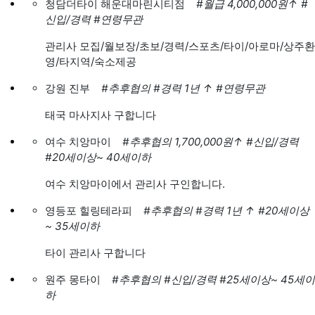
청담더타이 해운대마린시티점
#월급 4,000,000원
↑
#
신입/경력
#연령무관
관리사 모집/월보장/초보/경력/스포츠/타이/아로마/상주환
영/타지역/숙소제공
강원 진부
#추후협의
#경력 1년
↑
#연령무관
태국 마사지사 구합니다
여수 치앙마이
#추후협의 1,700,000원
↑
#신입/경력
#20세이상~ 40세이하
여수 치앙마이에서 관리사 구인합니다.
영등포 힐링테라피
#추후협의
#경력 1년
↑
#20세이상
~ 35세이하
타이 관리사 구합니다
원주 몽타이
#추후협의
#신입/경력
#25세이상~ 45세이
하