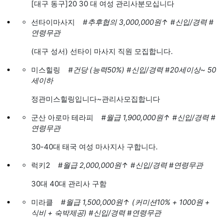
[대구 동구]20 30 대 여성 관리사분모십니다
선타이마사지
#추후협의 3,000,000원
↑
#신입/경력
#
연령무관
(대구 성서) 선타이 마사지 직원 모집합니다.
미스힐링
#건당 (능력50%)
#신입/경력
#20세이상~ 50
세이하
정관미스힐링입니다~관리사모집합니다
군산 아로마 테라피
#월급 1,900,000원
↑
#신입/경력
#
연령무관
30-40대 태국 여성 마사지사 구합니다.
럭키2
#월급 2,000,000원
↑
#신입/경력
#연령무관
30대 40대 관리사 구함
미라클
#월급 1,500,000원
↑
(커미션10% + 1000원 +
식비 + 숙박제공)
#신입/경력
#연령무관