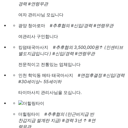
경력
#연령무관
여자 관리사님 모십니다
광양 청아로마
#추후협의
#신입/경력
#연령무관
여관리사 구인합니다
킹덤태국마사지
#추후협의 3,500,000원
↑
(인센티브
별도지급입니다 )
#신입/경력
#연령무관
전문적이고 전통있는 업체입니다
인천 학익동 메타 태국마사지
#면접후결정
#신입/경력
#30세이상~ 55세이하
타이마사지 관리사님을 모십니다.
더힐링타이
#추후협의 (만근비지급 반
찬갑지급 쌀계란 지급)
#경력 3년
↑
#연
령무관