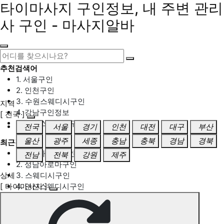
타이마사지 구인정보, 내 주변 관리
사 구인 - 마사지알바
추천검색어
1. 서울구인
2. 인천구인
3. 수원스웨디시구인
지역
4. 강남구인정보
[ 전국 ]
5. 동탄스웨디시구인
전국
서울
경기
인천
대전
대구
부산
울산
광주
세종
충남
충북
경남
경북
최근검색어
1. 일산마사지구인
전남
전북
강원
제주
2. 성남아로마구인
상세
3. 스웨디시구인
[ 타이마사지 ]
4. 안산스웨디시구인
5. 아로마구인