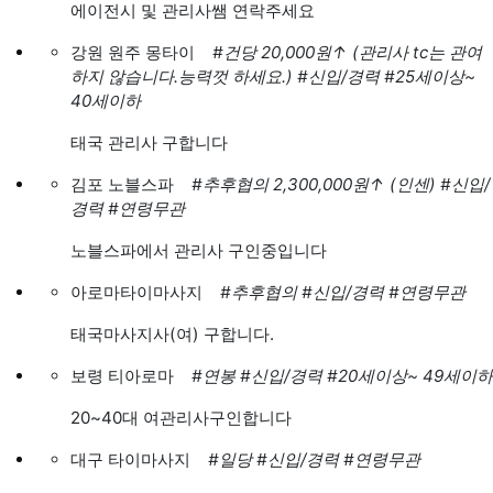
에이전시 및 관리사쌤 연락주세요
강원 원주 몽타이
#건당 20,000원
↑
(관리사 tc는 관여
하지 않습니다.능력껏 하세요.)
#신입/경력
#25세이상~
40세이하
태국 관리사 구합니다
김포 노블스파
#추후협의 2,300,000원
↑
(인센)
#신입/
경력
#연령무관
노블스파에서 관리사 구인중입니다
아로마타이마사지
#추후협의
#신입/경력
#연령무관
태국마사지사(여) 구합니다.
보령 티아로마
#연봉
#신입/경력
#20세이상~ 49세이하
20~40대 여관리사구인합니다
대구 타이마사지
#일당
#신입/경력
#연령무관