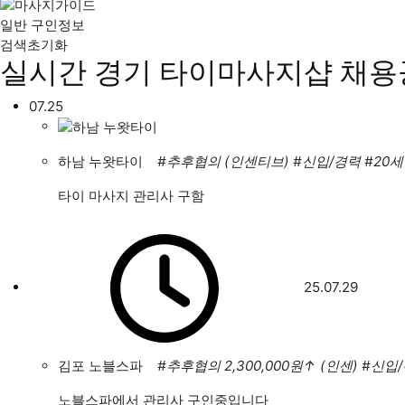
일반 구인정보
검색초기화
실시간 경기 타이마사지샵 채용
07.25
하남 누왓타이
#추후협의 (인센티브)
#신입/경력
#20
타이 마사지 관리사 구함
25.07.29
김포 노블스파
#추후협의 2,300,000원
↑
(인센)
#신입
노블스파에서 관리사 구인중입니다