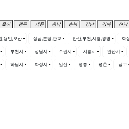
울산
광주
세종
충남
충북
경남
경북
전남
원,용인,오산
성남,분당,판교
안산,부천,시흥,광명
화성
부천시
성남시
수원시
시흥시
안산시
하남시
화성시
일산
영통
평촌
광교