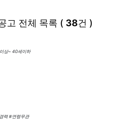
공고
전체 목록
(
38
건 )
세이상~ 40세이하
/경력
#연령무관