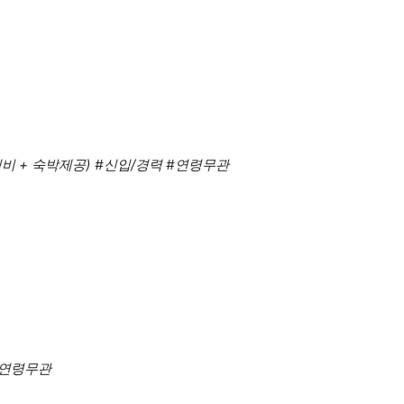
 식비 + 숙박제공)
#신입/경력
#연령무관
#연령무관