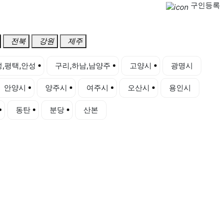
구인등록
전북
강원
제주
,평택,안성
구리,하남,남양주
고양시
광명시
안양시
양주시
여주시
오산시
용인시
동탄
분당
산본