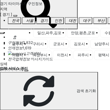
경기 타이마사지 구인정보
지역
[ 경기 ]
전국
서울
경기
인천
대전
대구
부산
경기 전체
일산,파주,김포
안양,평촌,군포
수
홈
구인정보
3,832
광주시
구리시
군포시
김포시
남양주시
인재정보
1,619
고객센터
의왕시
의정부시
이천시
파주시
평택시
전국업체정보
마사지가이드
상세
업체 서비스 관리
[ 타이마사지 ]
개인 서비스 관리
경기 타이마사지 구인정보
검색 초기화