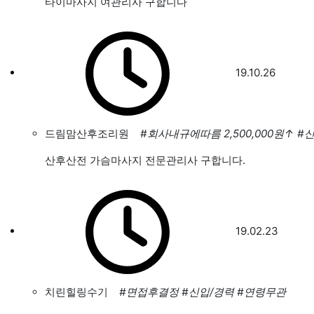
타이마사지 여관리사 구합니다
19.10.26
드림맘산후조리원
#회사내규에따름 2,500,000원
↑
#
산후산전 가슴마사지 전문관리사 구합니다.
19.02.23
치린힐링수기
#면접후결정
#신입/경력
#연령무관