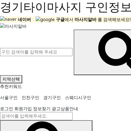
경기타이마사지 구인정보,
네이버
구글
에서
마사지알바
를 검색해보세요!
지역선택
추천키워드
서울구인
인천구인
경기구인
스웨디시구인
로그인
회원가입
정보찾기
광고상품안내