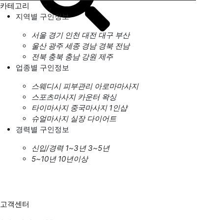
카테고리
지역별 구인정보
서울
경기
인천
대전
대구
부산
울산
광주
세종
경남
경북
전남
전북
충북
충남
강원
제주
업종별 구인정보
스웨디시
피부관리
아로마마사지
스포츠마사지
카운터
왁싱
타이마사지
중국마사지
1인샵
슈얼마사지
실장
다이어트
경력별 구인정보
신입/경력
1~3년
3~5년
5~10년
10년이상
고객센터