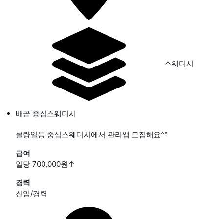
스웨디시
배곧 중심스웨디시
콜량일등 중심스웨디시에서 관리쌤 모집해요^^
급여
일당 700,000원
↑
경력
신입/경력