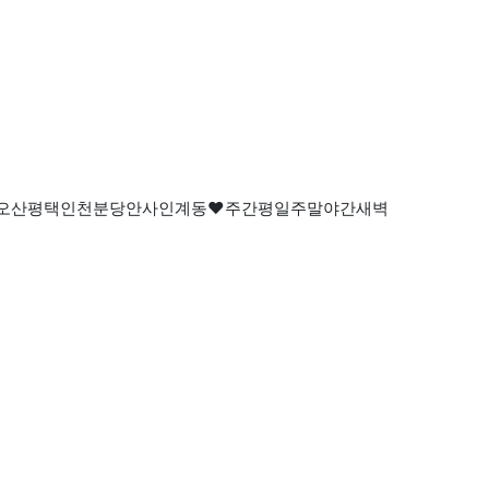
용인오산평택인천분당안사인계동❤️주간평일주말야간새벽