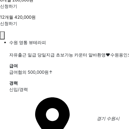
신청하기
12개월
420,000원
신청하기
수원 영통 뷰테라피
자유출근 일급 당일지급 초보가능 카운터 알바환영❤️수원
급여
급여협의 500,000원
↑
경력
신입/경력
경기
수원시