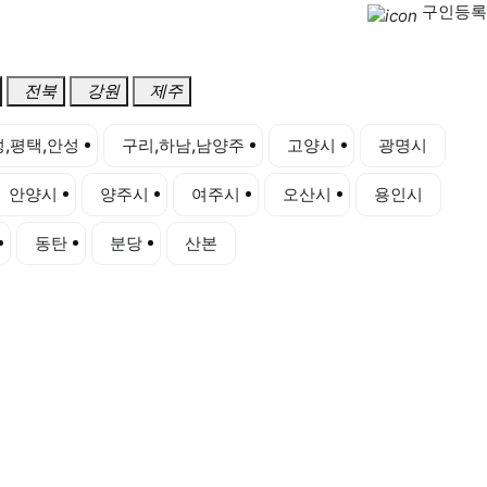
구인등록
전북
강원
제주
,평택,안성
구리,하남,남양주
고양시
광명시
안양시
양주시
여주시
오산시
용인시
동탄
분당
산본