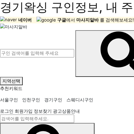
경기왁싱 구인정보, 내 주
네이버
구글
에서
마사지알바
를 검색해보세요!
지역선택
추천키워드
서울구인
인천구인
경기구인
스웨디시구인
로그인
회원가입
정보찾기
광고상품안내