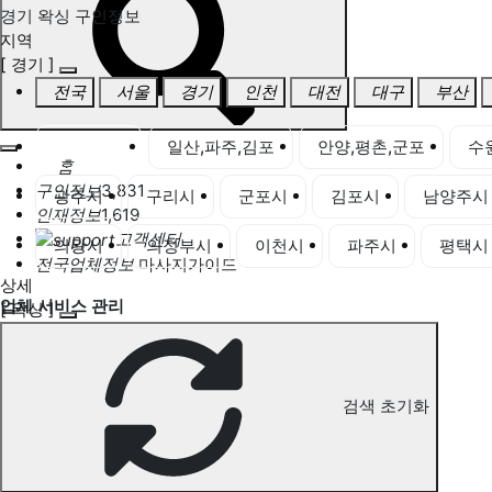
경기 왁싱 구인정보
지역
[ 경기 ]
전국
서울
경기
인천
대전
대구
부산
경기 전체
일산,파주,김포
안양,평촌,군포
수
홈
구인정보
3,831
광주시
구리시
군포시
김포시
남양주시
인재정보
1,619
고객센터
의왕시
의정부시
이천시
파주시
평택시
전국업체정보
마사지가이드
상세
업체 서비스 관리
[ 왁싱 ]
개인 서비스 관리
경기 왁싱 구인정보
검색 초기화