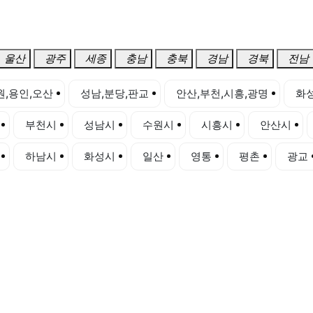
울산
광주
세종
충남
충북
경남
경북
전남
원,용인,오산
성남,분당,판교
안산,부천,시흥,광명
화성
부천시
성남시
수원시
시흥시
안산시
하남시
화성시
일산
영통
평촌
광교