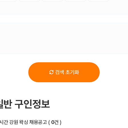
검색 초기화
일반 구인정보
전체 목록
시간 강원 왁싱 채용공고
(
0
건 )