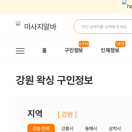
강원왁싱 구인정보, 내 주변 관리사 구인 - 마사지알바
3,832
1,619
홈
구인정보
인재정보
강원 왁싱 구인정보
지역
[ 강원 ]
강원 전체
강릉시
동해시
삼척시