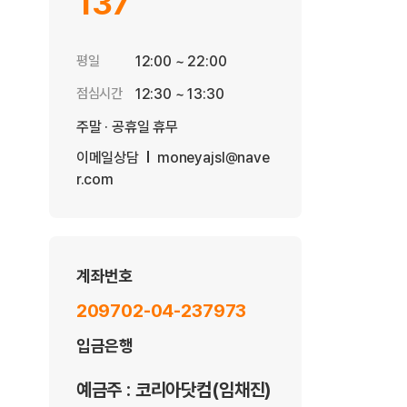
137
평일
12:00 ~ 22:00
점심시간
12:30 ~ 13:30
주말 · 공휴일 휴무
이메일상담
moneyajsl@nave
r.com
계좌번호
209702-04-237973
입금은행
예금주 : 코리아닷컴(임채진)