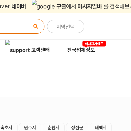
네이버
구글
에서
마사지알바
를 검색해보
지역선택
마사지가이드
고객센터
전국업체정보
속초시
원주시
춘천시
정선군
태백시