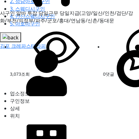
2. 성남아로마구인
3. 스웨디시구인
사구인 알바 투잡 당일근무 당일지급(고양/일산/인천/검단/강
4. 안산스웨디시구인
화/부천/의정부/파주/군포/홍대/연남동/신촌/동대문
5. 아로마구인
김포 크레파스테라피
3,073
조회
0
댓글
업소정보
구인정보
상세
위치