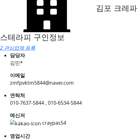
김포 크레파
스테라피
구인정보
2 관심업체 등록
담당자
김민*
이메일
zmfpvktm5844@naver.com
연락처
010-7637-5844 , 010-6534-5844
메신저
craypas54
영업시간