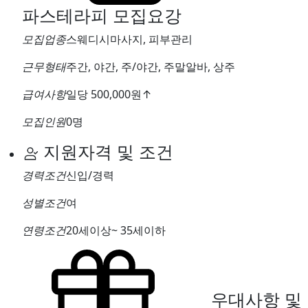
파스테라피
모집요강
모집업종
스웨디시마사지, 피부관리
근무형태
주간, 야간, 주/야간, 주말알바, 상주
급여사항
일당 500,000원
↑
모집인원
0명
지원자격 및 조건
경력조건
신입/경력
성별조건
여
연령조건
20세이상~ 35세이하
우대사항 및