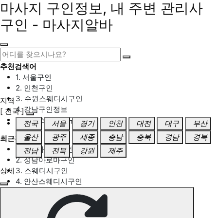
마사지 구인정보, 내 주변 관리사
구인 - 마사지알바
추천검색어
1. 서울구인
2. 인천구인
3. 수원스웨디시구인
지역
4. 강남구인정보
[ 전국 ]
5. 동탄스웨디시구인
전국
서울
경기
인천
대전
대구
부산
울산
광주
세종
충남
충북
경남
경북
최근검색어
1. 일산마사지구인
전남
전북
강원
제주
2. 성남아로마구인
상세
3. 스웨디시구인
4. 안산스웨디시구인
5. 아로마구인