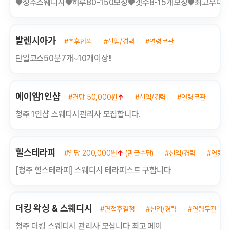
♥청주스웨디시♥하루80-150보장♥갯수8-15개보장♥최고우대
발렌시아가
#추후협의
#신입/경력
#연령무관
단일코스50분7개~10개이상!!
에이엠1인샵
#건당 50,000원
↑
#신입/경력
#연령무관
청주 1인샵 스웨디시관리사 모집합니다.
힐스테라피
#일당 200,000원
↑
(만근수당)
#신입/경력
#연령무
[청주 힐스테라피] 스웨디시 테라피스트 구합니다
더킹 왁싱 & 스웨디시
#면접후결정
#신입/경력
#연령무관
청주 더킹 스웨디시 관리사 모십니다 최고 페이