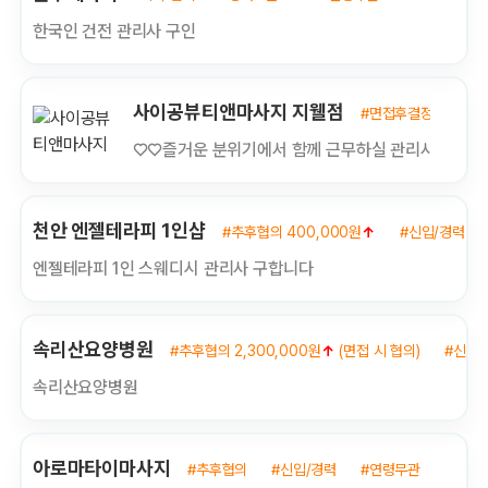
한국인 건전 관리사 구인
사이공뷰티앤마사지 지웰점
#면접후결정 (경력자
♡♡즐거운 분위기에서 함께 근무하실 관리사 모십
천안 엔젤테라피 1인샵
#추후협의 400,000원
↑
#신입/경력
엔젤테라피 1인 스웨디시 관리사 구합니다
속리산요양병원
#추후협의 2,300,000원
↑
(면접 시 협의)
#신입/
속리산요양병원
아로마타이마사지
#추후협의
#신입/경력
#연령무관