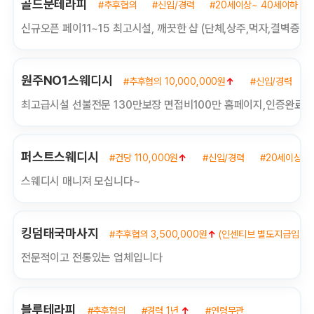
골드문테라피
#추후협의
#신입/경력
#20세이상~ 40세이하
신규오픈 페이11~15 최고시설, 깨끗한 샵 (단체,상주,먹자,결벽증환
원주NO1스웨디시
#추후협의 10,000,000원
↑
#신입/경력
최고급시설 선불전문 130만보장 면접비100만 홈페이지,인증완료
퍼스트스웨디시
#건당 110,000원
↑
#신입/경력
#20세이상~ 
스웨디시 매니져 모십니다~
킹덤태국마사지
#추후협의 3,500,000원
↑
(인센티브 별도지급입니다 
전문적이고 전통있는 업체입니다
블루테라피
#추후협의
#경력 1년
↑
#연령무관