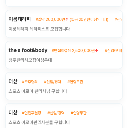
이룸테라피
#일당 200,000원
↑
(일급 20만원이상입니다)
#신입/
이룸테라피 테라피스트 모집합니다
the s foot&body
#면접후결정 2,500,000원
↑
#신입/경력
청주관리사모집여성우대
더샾
#추후협의
#신입/경력
#연령무관
스포츠 아로마 관리사님 구합니다
더샾
#면접후결정
#신입/경력
#연령무관
스포츠 아로마관리사분들 구합니다