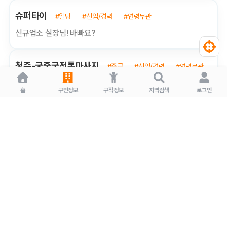
슈퍼타이
#일당
#신입/경력
#연령무관
신규업소 실장님! 바빠요?
청주-궁중국전통마사지
#주급
#신입/경력
#연령무관
청주-마사지관리사(경력) 모집합니다
홈
구인정보
구직정보
지역검색
로그인
궁 중국 전통맛사지
#주급
#신입/경력
#연령무관
★청주-여자 마사지 관리사(경력) 모집★
궁 중국 전통맛사지
#주급
#신입/경력
#연령무관
★청주-여성 마사지사(경력) 구합니다★