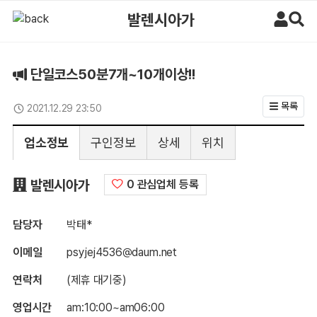
단일코스50분7개~10개이상!! > 구인정보 | 마사지알바
발렌시아가
단일코스50분7개~10개이상!!
목록
2021.12.29 23:50
업데이트일
업소정보
구인정보
상세
위치
구인정보
발렌시아가
0 관심업체 등록
담당자
박태*
이메일
psyjej4536@daum.net
연락처
(제휴 대기중)
영업시간
am:10:00~am06:00