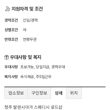
지원자격 및 조건
경력조건
신입/경력
성별조건
여
연령조건
연령무관
우대사항 및 복지
우대사항
초보가능, 당일지급, 경력우대
복지사항
숙식제공, 주5일근무
업소정보
구인정보
상세
위치
청주 발렌시아가 스웨디시 로드샵