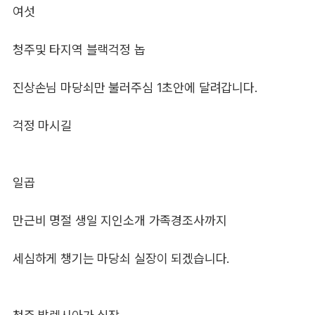
여섯
청주및 타지역 블랙걱정 놉
진상손님 마당쇠만 불러주심 1초안에 달려갑니다.
걱정 마시길
일곱
만근비 명절 생일 지인소개 가족경조사까지
세심하게 챙기는 마당쇠 실장이 되겠습니다.