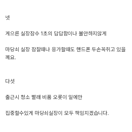
넷
게으른 실장잠수 1초의 답답함이나 불안하지않게
마당쇠 실장 잠잘때나 응가할때도 핸드폰 두손꼭쥐고 있을
께요.
다섯
출근시 청소 빨래 비품 오롯이 일에만
집중할수있게 마당쇠실장이 모두 책임지겠습니다.