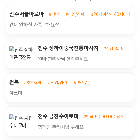
전주서울아로마
#건당
#신입/경력
#20세이상~ 40세이하
같이 일하실 가족구해요^^
전주 상하이중국전통마사지
#건당 30,000원
↑
알바 관리사님 연락주세요
전북
#추후협의
#신입/경력
#연령무관
아로마
전주 금전수아로마
#월급 5,000,000원
↑
#신
함께할 관리사님 구해요