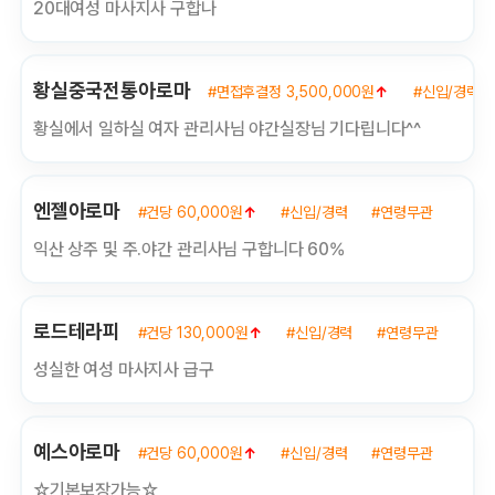
20대여성 마사지사 구합나
황실중국전통아로마
#면접후결정 3,500,000원
↑
#신입/경력
황실에서 일하실 여자 관리사님 야간실장님 기다립니다^^
엔젤아로마
#건당 60,000원
↑
#신입/경력
#연령무관
익산 상주 및 주.야간 관리사님 구합니다 60%
로드테라피
#건당 130,000원
↑
#신입/경력
#연령무관
성실한 여성 마사지사 급구
예스아로마
#건당 60,000원
↑
#신입/경력
#연령무관
☆기본보장가능☆