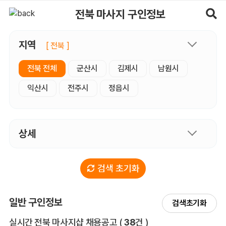
전북마사지 구인정보, 내 주변 관리사 구인 - 마사지알바
전북 마사지 구인정보
지역
[ 전북 ]
전북 전체
군산시
김제시
남원시
익산시
전주시
정읍시
상세
검색 초기화
일반 구인정보
검색초기화
전체 목록
실시간 전북 마사지샵 채용공고
(
38
건 )