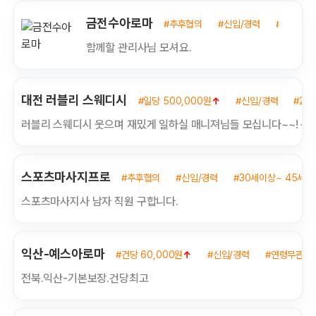
금전수아로마
#추후협의
#신입/경력
#연령무관
함께할 관리사님 모셔요.
대전 러블리 스웨디시
#일당 500,000원
↑
#신입/경력
#21
러블리 스웨디시 웃으며 재밌게 일하실 매니져님들 모십니다~~! 돈
스포츠마사지프로
#추후협의
#신입/경력
#30세이상~ 45세이
스포츠마사지사 남자 직원 구합니다.
익산-예스아로마
#건당 60,000원
↑
#신입/경력
#연령무관
전북.익산-기본보장.건당최고