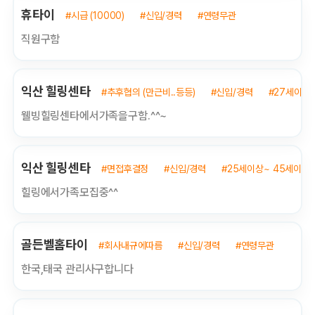
휴타이
#시급 (10000)
#신입/경력
#연령무관
직원구함
익산 힐링센타
#추후협의 (만근비..등등)
#신입/경력
#27세이상
웰빙힐링센타에서가족을구함.^^~
익산 힐링센타
#면접후결정
#신입/경력
#25세이상~ 45세이하
힐링에서가족모집중^^
골든벨홈타이
#회사내규에따름
#신입/경력
#연령무관
한국,태국 관리사구합니다