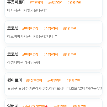
홍콩아로마
#추후협의
#신입/경력
#연령무관
마사지관리사및카운터구함
코코넷
#면접후결정
#신입/경력
#연령무관
아로마마사지관리사님구합니다.^^
코코넷
#면접후결정
#신입/경력
#연령무관
감성타이관리사님구함
퀸아로마
#면접후결정
#신입/경력
#연령무관
★급구 ★상주여관리사및주.야간 모십니다.초보/알바/야간근무환영
일번지
#시급 70,000원
↑
#신입/경력
#연령무관