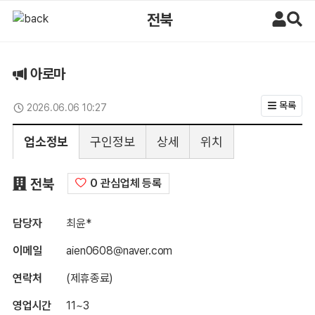
아로마 > 구인정보 | 마사지알바
전북
아로마
목록
2026.06.06 10:27
업데이트일
업소정보
구인정보
상세
위치
구인정보
전북
0 관심업체 등록
담당자
최윤*
이메일
aien0608@naver.com
연락처
(제휴종료)
영업시간
11~3