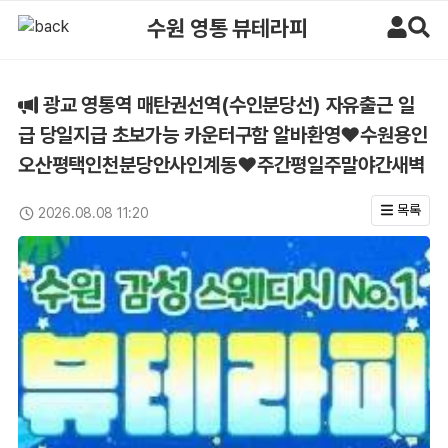
광교 영통역 매탄권선역(수인분당선) 자유출근 일급 당일지급 초보가능
수원 영통 뷰테라피
광교 영통역 매탄권선역(수인분당선) 자유출근 일
급 당일지급 초보가능 카운터구함 알바환영❤️수원용인
오산평택인천분당안사인계동❤️주간평일주말야간새벽
목록
2026.08.08 11:20
업데이트일