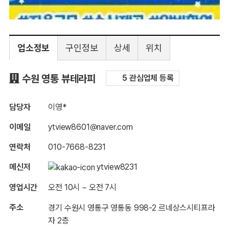
업소정보
구인정보
상세
위치
구인정보
수원 영통 뷰테라피
5 관심업체 등록
담당자
이영*
이메일
ytview8601@naver.com
연락처
010-7668-8231
메신저
ytview8231
영업시간
오전 10시 ~ 오전 7시
주소
경기 수원시 영통구 영통동 998-2 르네상스시티프라
자 2층