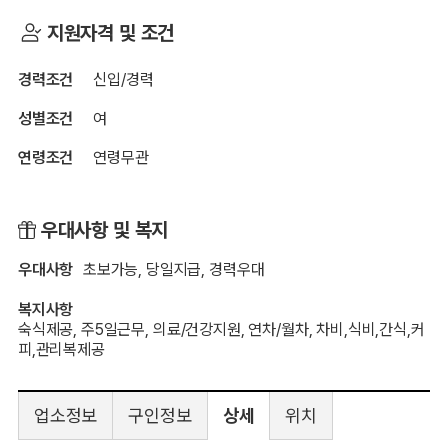
지원자격 및 조건
경력조건
신입/경력
성별조건
여
연령조건
연령무관
우대사항 및 복지
우대사항
초보가능, 당일지급, 경력우대
복지사항
숙식제공, 주5일근무, 의료/건강지원, 연차/월차, 차비,식비,간식,커
피,관리복제공
업소정보
구인정보
상세
위치