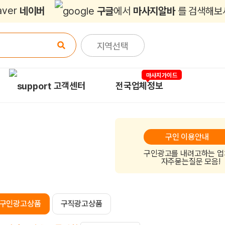
네이버
구글
에서
마사지알바
를 검색해보
지역선택
마사지가이드
고객센터
전국업체정보
구인 이용안내
구인광고를 내려고하는 
자주묻는질문 모음!
구인광고상품
구직광고상품