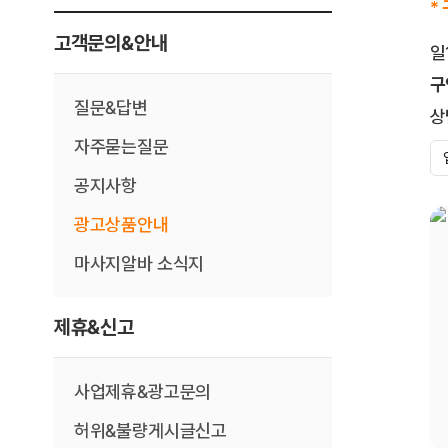
*
고객문의&안내
일
구
질문&답변
상
자주묻는질문
공지사항
광고상품안내
마사지알바 소식지
제휴&신고
사업제휴&광고문의
허위&불량게시글신고