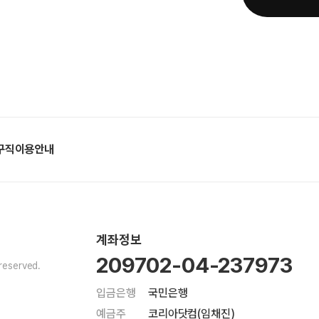
구직이용안내
계좌정보
209702-04-237973
reserved.
입금은행
국민은행
예금주
코리아닷컴(임채진)