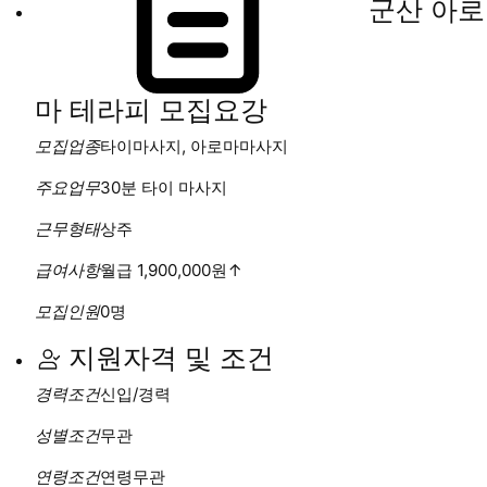
군산 아로
마 테라피
모집요강
모집업종
타이마사지, 아로마마사지
주요업무
30분 타이 마사지
근무형태
상주
급여사항
월급 1,900,000원
↑
모집인원
0명
지원자격 및 조건
경력조건
신입/경력
성별조건
무관
연령조건
연령무관