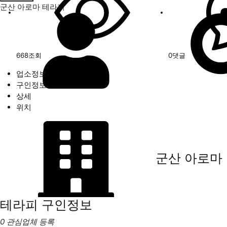
군산 아로마 테라피
668
조회
0
댓글
업소정보
구인정보
상세
위치
군산 아로마
테라피
구인정보
0 관심업체 등록