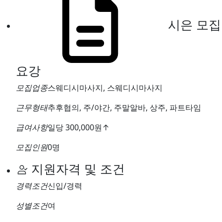
시은
모집
요강
모집업종
스웨디시마사지, 스웨디시마사지
근무형태
추후협의, 주/야간, 주말알바, 상주, 파트타임
급여사항
일당 300,000원
↑
모집인원
0명
지원자격 및 조건
경력조건
신입/경력
성별조건
여