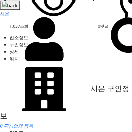
시은
1,037
조회
0
댓글
업소정보
구인정보
상세
위치
시은
구인정
보
0 관심업체 등록