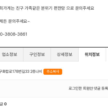
희가게는 친구 가족같은 분위기 편한맘 으로 문의주세요
제든 문의주세요~
10-3808-3861
업소정보
구인정보
상세정보
위치정보
구화합로178번길33 2층나비
주소복사
로그인한 회원만 댓글 등록
댓글
0