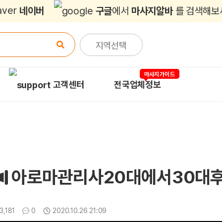
네이버
구글
에서
마사지알바
를 검색해보
지역선택
마사지가이드
고객센터
전국업체정보
아로마관리사20대에서30대
조회
댓글
3,181
0
2020.10.26 21:09
업데이트일