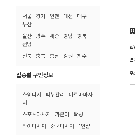
서울
경기
인천
대전
대구
부산
울산
광주
세종
경남
경북
전남
담
전북
충북
충남
강원
제주
연
주
업종별 구인정보
스웨디시
피부관리
아로마마사
지
스포츠마사지
카운터
왁싱
타이마사지
중국마사지
1인샵