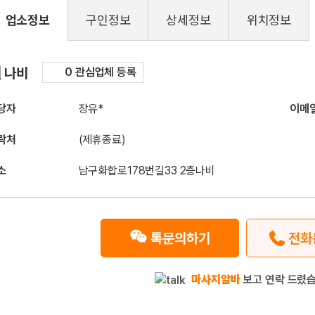
업소정보
구인정보
상세정보
위치정보
구인정보
나비
0 관심업체 등록
당자
장유*
이메
락처
(제휴종료)
소
남구화합로178번길33 2층나비
톡문의하기
전화
마사지알바
보고 연락 드렸습