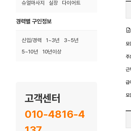
슈얼마사지
실장
다이어트
경력별 구인정보
신입/경력
1~3년
3~5년
모
5~10년
10년이상
주
근
급
고객센터
모
010-4816-4
137