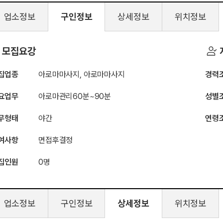
업소정보
구인정보
상세정보
위치정보
나비
모집요강
집업종
아로마마사지, 아로마마사지
경력
요업무
아로마관리60분~90분
성별
무형태
야간
연령
여사항
면접후결정
집인원
0명
업소정보
구인정보
상세정보
위치정보