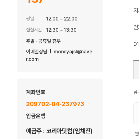
저
평일
12:00 ~ 22:00
언
점심시간
12:30 ~ 13:30
주말 · 공휴일 휴무
0
이메일상담
moneyajsl@nave
r.com
계좌번호
남
209702-04-237973
입금은행
예금주 : 코리아닷컴(임채진)