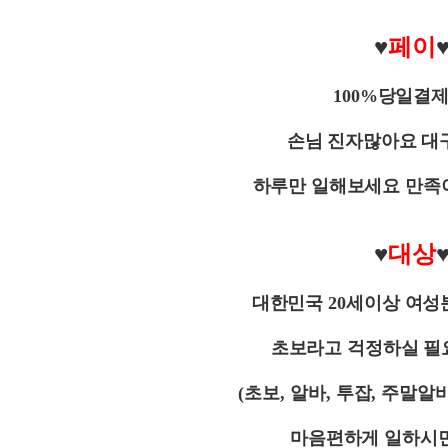
♥
페이
100%당일결제
손님 진자많아요 대
하루만 일해보세요 만족
♥
대상
대한민국
20
세이상 여성
초보라고 걱정하실 필
(
초보
,
알바
,
투잡
,
주말알
마음편하게 일하시