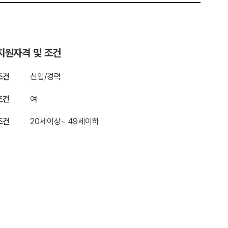
지원자격 및 조건
조건
신입/경력
조건
여
조건
20세이상~ 49세이하