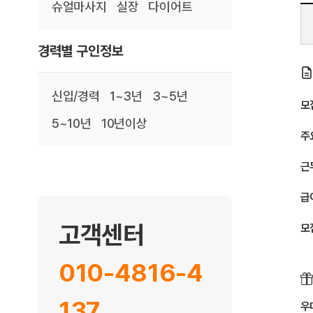
슈얼마사지
실장
다이어트
경력별 구인정보
신입/경력
1~3년
3~5년
모
5~10년
10년이상
주
근
급
고객센터
모
010-4816-4
137
우