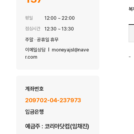
복
평일
12:00 ~ 22:00
점심시간
12:30 ~ 13:30
주말 · 공휴일 휴무
이메일상담
moneyajsl@nave
..
r.com
계좌번호
209702-04-237973
입금은행
예금주 : 코리아닷컴(임채진)