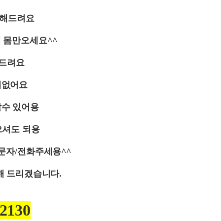
 해드려요
게 몸만오세요
^^
해드려요
대없어요
할수 있어용
으셔도 되용
문자
/
전화주세용
^^
해 드리겠습니다
.
-2130