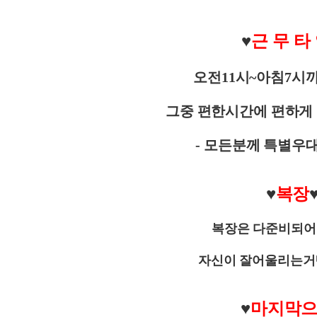
♥
근 무 타
오전11시~아침7시
그중 편한시간에 편하게
-
모든분께 특별우대
♥
복장
복장은 다준비되어
자신이 잘어울리는거
♥
마지막