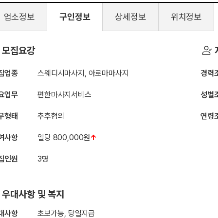
업소정보
구인정보
상세정보
위치정보
진테라피
모집요강
집업종
스웨디시마사지, 아로마마사지
경력
요업무
편한마사지서비스
성별
무형태
추후협의
연령
여사항
일당 800,000원
↑
집인원
3명
우대사항 및 복지
대사항
초보가능, 당일지급