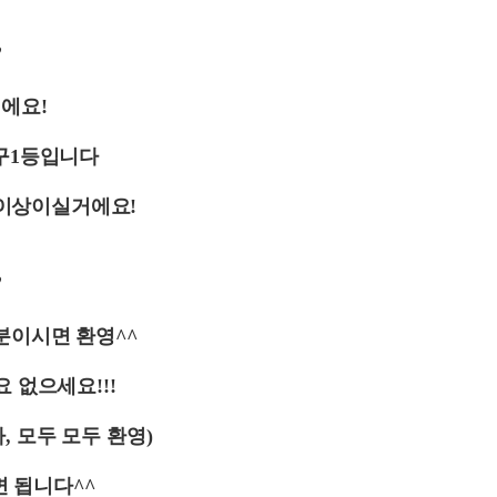
♥
에요!
구1등입니다
이상이실거에요!
♥
분이시면 환영
^^
요 없으세요
!!!
바
,
모두 모두 환영
)
면 됩니다
^^