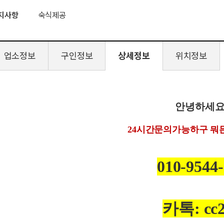
지사항
숙식제공
업소정보
구인정보
상세정보
위치정보
안녕하세
24
시간문의가능하구 뭐
010-9544
카톡: cc2