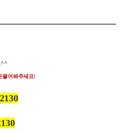
요
^^
든물어봐주세요
!
-2130
130