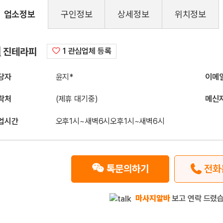
업소정보
구인정보
상세정보
위치정보
구인정보
진테라피
1 관심업체 등록
당자
윤지*
이메
락처
(제휴 대기중)
메신
업시간
오후1시~새벽6시오후1시~새벽6시
톡문의하기
전화
마사지알바
보고 연락 드렸습