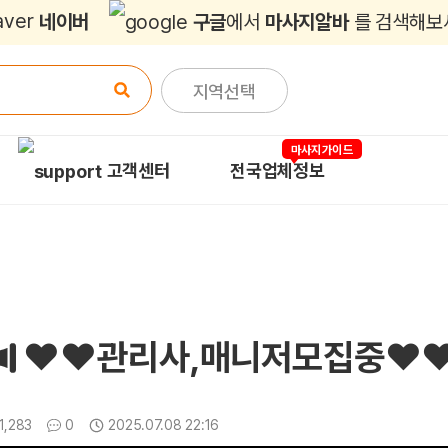
바
네이버
구글
에서
마사지알바
를 검색해보
지역선택
마사지가이드
고객센터
전국업체정보
❤️❤️관리사,매니저모집중❤️❤️
조회
댓글
1,283
0
2025.07.08 22:16
업데이트일