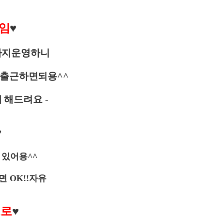
 임
♥
까지운영하니
 출근하면되용^^
 해드려요
-
♥
 있어용
^^
면
OK!!
자유
으로
♥