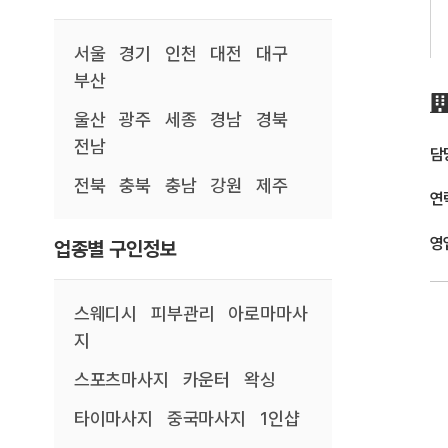
서울
경기
인천
대전
대구
부산
울산
광주
세종
경남
경북
전남
담
전북
충북
충남
강원
제주
연
영
업종별 구인정보
스웨디시
피부관리
아로마마사
지
스포츠마사지
카운터
왁싱
타이마사지
중국마사지
1인샵