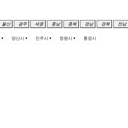
울산
광주
세종
충남
충북
경남
경북
전남
시
양산시
진주시
창원시
통영시