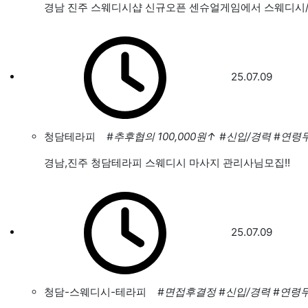
경남 진주 스웨디시샵 신규오픈 센슈얼게임에서 스웨디시/
25.07.09
청담테라피
#추후협의 100,000원
↑
#신입/경력
#연령
경남,진주 청담테라피 스웨디시 마사지 관리사님모집!!
25.07.09
청담-스웨디시-테라피
#면접후결정
#신입/경력
#연령