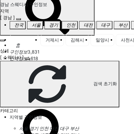
경남 스웨디시 구인정보
지역
[ 경남 ]
전국
서울
경기
인천
대전
대구
부산
경남 전체
거제시
김해시
밀양시
사천
홈
상세
구인정보
3,831
[ 스웨디시 ]
인재정보
1,618
고객센터
전국업체정보
마사지가이드
업체 서비스 관리
검색 초기화
개인 서비스 관리
경남 스웨디시 구인정보
카테고리
지역별 구인정보
서울
경기
인천
대전
대구
부산