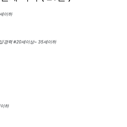
0세이하
입/경력
#20세이상~ 35세이하
세이하