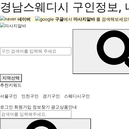
경남스웨디시 구인정보, 
네이버
구글
에서
마사지알바
를 검색해보세요!
지역선택
추천키워드
서울구인
인천구인
경기구인
스웨디시구인
로그인
회원가입
정보찾기
광고상품안내