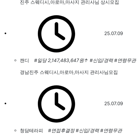
진주 스웨디시,아로마,마사지 관리사님 상시모집
25.07.09
캔디
#일당 2,147,483,647원
↑
#신입/경력
#연령무관
경남진주 스웨디시,아로마,마사지 관리사님모집
25.07.09
청담테라피
#면접후결정
#신입/경력
#연령무관