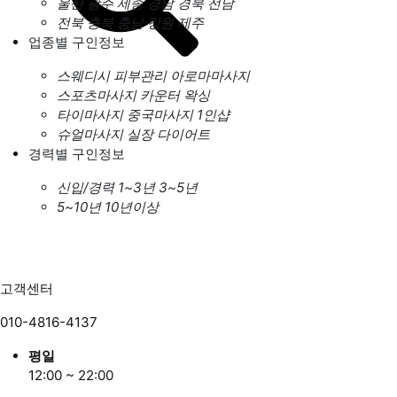
울산
광주
세종
경남
경북
전남
전북
충북
충남
강원
제주
업종별 구인정보
스웨디시
피부관리
아로마마사지
스포츠마사지
카운터
왁싱
타이마사지
중국마사지
1인샵
슈얼마사지
실장
다이어트
경력별 구인정보
신입/경력
1~3년
3~5년
5~10년
10년이상
고객센터
010-4816-4137
평일
12:00 ~ 22:00