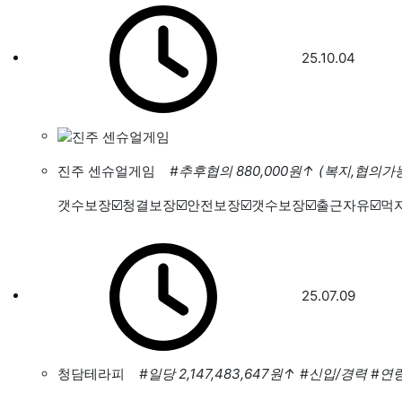
25.10.04
진주 센슈얼게임
#추후협의 880,000원
↑
(복지,협의가
갯수보장☑️청결보장☑️안전보장☑️갯수보장☑️출근자유☑️먹자
25.07.09
청담테라피
#일당 2,147,483,647원
↑
#신입/경력
#연