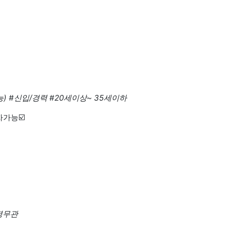
능)
#신입/경력
#20세이상~ 35세이하
가능☑️
령무관