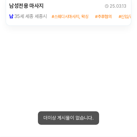
남성전용 마사지
25.03.13
남
35세 세종 세종시
#스웨디시마사지, 왁싱
#추후협의
#신입/경력
더이상 게시물이 없습니다.