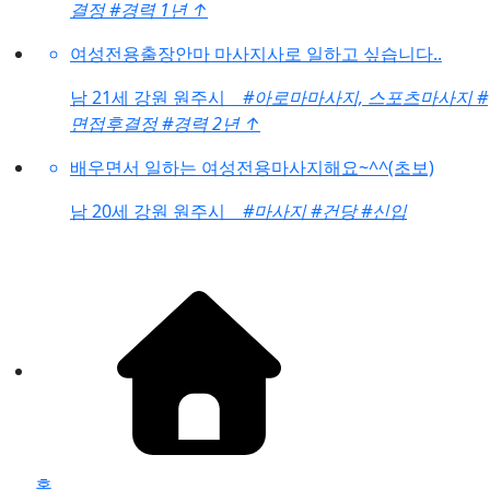
결정
#경력 1년
↑
여성전용출장안마 마사지사로 일하고 싶습니다..
남
21세 강원 원주시
#아로마마사지, 스포츠마사지
#
면접후결정
#경력 2년
↑
배우면서 일하는 여성전용마사지해요~^^(초보)
남
20세 강원 원주시
#마사지
#건당
#신입
홈