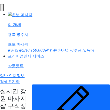
여
26세
경북 영주시
초보 마사지
#신입
#일당 150,000원
↑
#마사지, 피부관리,왁싱
프리미엄인재 서비스
상품등록
일반 인재정보
검색초기화
실시간 강
원 마사지
샵 구직정