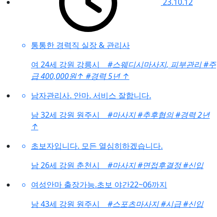
23.10.12
통통한 경력직 실장 & 관리사
여
24세 강원 강릉시
#스웨디시마사지, 피부관리
#주
급 400,000원
↑
#경력 5년
↑
남자관리사. 안마. 서비스 잘합니다.
남
32세 강원 원주시
#마사지
#추후협의
#경력 2년
↑
초보자입니다. 모든 열심히하겠습니다.
남
26세 강원 춘천시
#마사지
#면접후결정
#신입
여성안마 출장가능.초보 야간22~06까지
남
43세 강원 원주시
#스포츠마사지
#시급
#신입