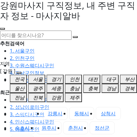
강원마사지 구직정보, 내 주변 구직
자 정보 - 마사지알바
추천검색어
1. 서울구인
2. 인천구인
지역
3. 수원스웨디시구인
[ 강원 ]
4. 강남구인정보
전국
서울
경기
인천
대전
대구
부산
5. 동탄스웨디시구인
울산
광주
세종
충남
충북
경남
경북
최근검색어
전남
전북
강원
제주
1. 일산마사지구인
2. 성남아로마구인
강원 전체
강릉시
동해시
삼척시
3. 스웨디시구인
4. 안산스웨디시구인
속초시
원주시
춘천시
정선군
5. 아로마구인