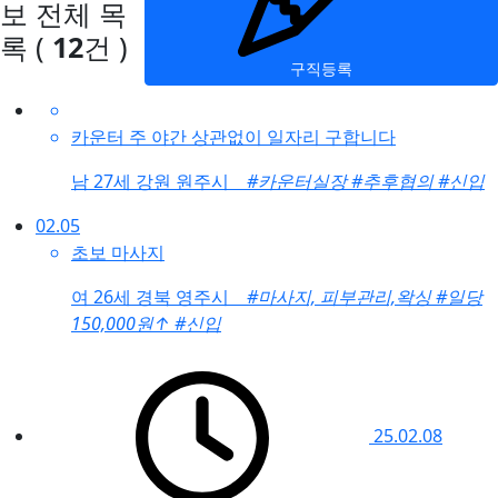
보
전체 목
록
(
12
건 )
구직등록
카운터 주 야간 상관없이 일자리 구합니다
남
27세 강원 원주시
#카운터실장
#추후협의
#신입
02.05
초보 마사지
여
26세 경북 영주시
#마사지, 피부관리,왁싱
#일당
150,000원
↑
#신입
25.02.08