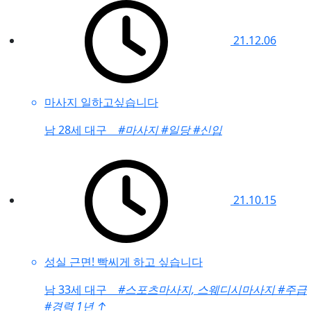
21.12.06
마사지 일하고싶습니다
남
28세 대구
#마사지
#일당
#신입
21.10.15
성실 근면! 빡씨게 하고 싶습니다
남
33세 대구
#스포츠마사지, 스웨디시마사지
#주급
#경력 1년
↑