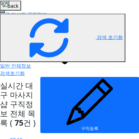
상세
대구 마사지 구직정보
검색 초기화
일반 인재정보
검색초기화
실시간 대
구 마사지
샵 구직정
보
전체 목
록
(
75
건 )
구직등록