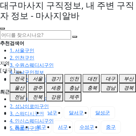
대구마사지 구직정보, 내 주변 구직
자 정보 - 마사지알바
추천검색어
1. 서울구인
2. 인천구인
지역
3. 수원스웨디시구인
[ 대구 ]
4. 강남구인정보
전국
서울
경기
인천
대전
대구
부산
5. 동탄스웨디시구인
울산
광주
세종
충남
충북
경남
경북
최근검색어
전남
전북
강원
제주
1. 일산마사지구인
2. 성남아로마구인
대구 전체
남구
달서구
달성군
3. 스웨디시구인
4. 안산스웨디시구인
동구
북구
서구
수성구
중구
5. 아로마구인