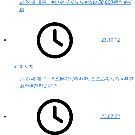
남
24세 대구
#아로마마사지
#일당 50,000원
↑
#신
입
23.10.12
마사지
남
27세 대구
#스웨디시마사지, 스포츠마사지
#추후
협의
#경력 3년
↑
23.07.22