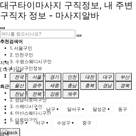
대구타이마사지 구직정보, 내 주변
구직자 정보 - 마사지알바
추천검색어
1. 서울구인
2. 인천구인
3. 수원스웨디시구인
지역
4. 강남구인정보
[ 대구 ]
5. 동탄스웨디시구인
전국
서울
경기
인천
대전
대구
부산
울산
광주
세종
충남
충북
경남
경북
최근검색어
1. 일산마사지구인
전남
전북
강원
제주
2. 성남아로마구인
3. 스웨디시구인
대구 전체
남구
달서구
달성군
동구
4. 안산스웨디시구인
5. 아로마구인
북구
서구
수성구
중구
상세