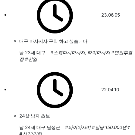
23.06.05
대구 마사지사 구직 하고 싶습니다
남
23세 대구
#스웨디시마사지, 타이마사지
#면접후결
정
#신입
22.04.10
24살 남자 초보
남
24세 대구 달성군
#타이마사지
#일당 150,000원
↑
#신입/경력