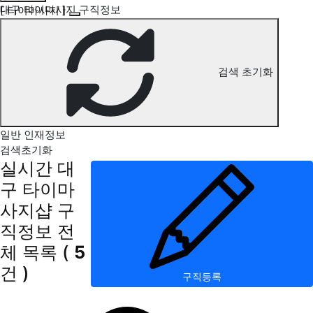
대구 타이마사지 구직정보
[ 타이마사지 ]
검색 초기화
일반 인재정보
검색초기화
실시간 대
구 타이마
사지샵 구
직정보
전
체 목록
(
5
건 )
구직등록