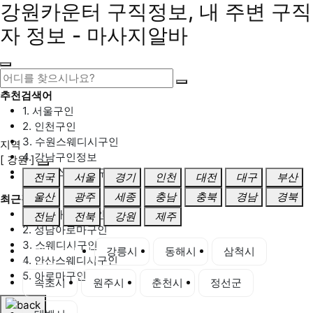
강원카운터 구직정보, 내 주변 구직
자 정보 - 마사지알바
추천검색어
1. 서울구인
2. 인천구인
3. 수원스웨디시구인
지역
4. 강남구인정보
[ 강원 ]
5. 동탄스웨디시구인
전국
서울
경기
인천
대전
대구
부산
울산
광주
세종
충남
충북
경남
경북
최근검색어
1. 일산마사지구인
전남
전북
강원
제주
2. 성남아로마구인
3. 스웨디시구인
강원 전체
강릉시
동해시
삼척시
4. 안산스웨디시구인
5. 아로마구인
속초시
원주시
춘천시
정선군