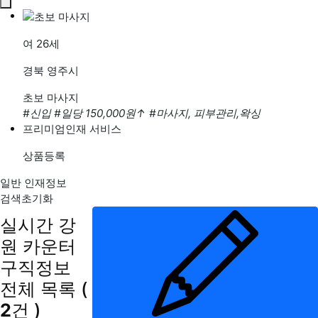
여
26세
경북 영주시
초보 마사지
#신입
#일당 150,000원
↑
#마사지, 피부관리,왁싱
프리미엄인재 서비스
상품등록
일반 인재정보
검색초기화
실시간 강
원 카운터
구직정보
전체 목록
(
2
건 )