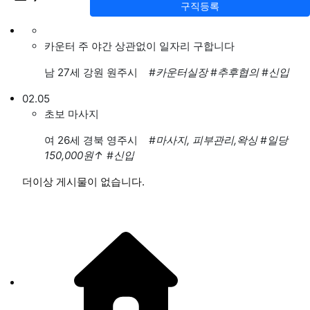
구직등록
카운터 주 야간 상관없이 일자리 구합니다
남
27세 강원 원주시
#카운터실장
#추후협의
#신입
02.05
초보 마사지
여
26세 경북 영주시
#마사지, 피부관리,왁싱
#일당
150,000원
↑
#신입
더이상 게시물이 없습니다.