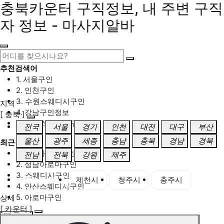
충북카운터 구직정보, 내 주변 구직
자 정보 - 마사지알바
추천검색어
1. 서울구인
2. 인천구인
3. 수원스웨디시구인
지역
4. 강남구인정보
[ 충북 ]
5. 동탄스웨디시구인
전국
서울
경기
인천
대전
대구
부산
울산
광주
세종
충남
충북
경남
경북
최근검색어
1. 일산마사지구인
전남
전북
강원
제주
2. 성남아로마구인
3. 스웨디시구인
충북 전체
제천시
청주시
충주시
4. 안산스웨디시구인
5. 아로마구인
상세
[ 카운터 ]