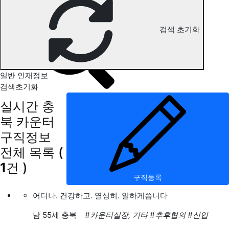
충북 카운터 구직정보
검색 초기화
일반 인재정보
검색초기화
실시간 충
북 카운터
구직정보
전체 목록
(
1
건 )
구직등록
어디나. 건강하고. 열싱히. 일하게씁니다
남
55세 충북
#카운터실장, 기타
#추후협의
#신입