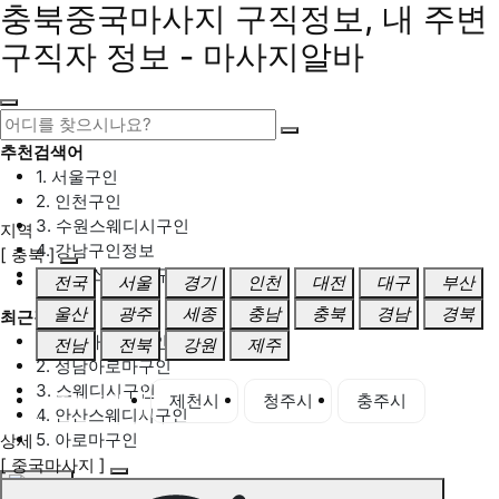
충북중국마사지 구직정보, 내 주변
구직자 정보 - 마사지알바
추천검색어
1. 서울구인
2. 인천구인
3. 수원스웨디시구인
지역
4. 강남구인정보
[ 충북 ]
5. 동탄스웨디시구인
전국
서울
경기
인천
대전
대구
부산
울산
광주
세종
충남
충북
경남
경북
최근검색어
1. 일산마사지구인
전남
전북
강원
제주
2. 성남아로마구인
3. 스웨디시구인
충북 전체
제천시
청주시
충주시
4. 안산스웨디시구인
5. 아로마구인
상세
[ 중국마사지 ]