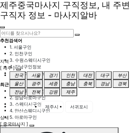
제주중국마사지 구직정보, 내 주변
구직자 정보 - 마사지알바
추천검색어
1. 서울구인
2. 인천구인
3. 수원스웨디시구인
지역
4. 강남구인정보
[ 제주 ]
5. 동탄스웨디시구인
전국
서울
경기
인천
대전
대구
부산
울산
광주
세종
충남
충북
경남
경북
최근검색어
1. 일산마사지구인
전남
전북
강원
제주
2. 성남아로마구인
3. 스웨디시구인
제주 전체
제주시
서귀포시
4. 안산스웨디시구인
5. 아로마구인
상세
[ 중국마사지 ]