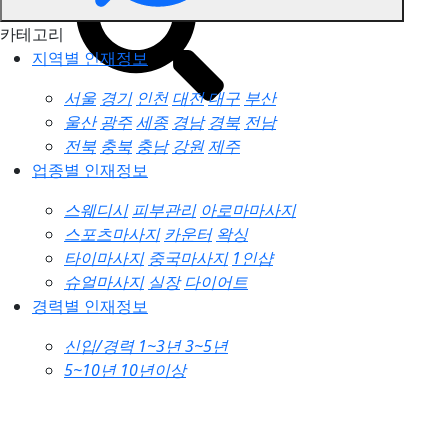
카테고리
지역별 인재정보
서울
경기
인천
대전
대구
부산
울산
광주
세종
경남
경북
전남
전북
충북
충남
강원
제주
업종별 인재정보
스웨디시
피부관리
아로마마사지
스포츠마사지
카운터
왁싱
타이마사지
중국마사지
1인샵
슈얼마사지
실장
다이어트
경력별 인재정보
신입/경력
1~3년
3~5년
5~10년
10년이상