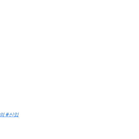
의
#신입