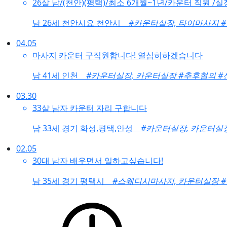
26살 남/(천안)(평택)/최소 6개월~1년/카운터 직원 /
남
26세 천안시요 천안시
#카운터실장, 타이마사지
#
04.05
마사지 카운터 구직원합니다! 열심히하겠습니다
남
41세 인천
#카운터실장, 카운터실장
#추후협의
#
03.30
33살 남자 카운터 자리 구합니다
남
33세 경기 화성,평택,안성
#카운터실장, 카운터실
02.05
30대 남자 배우면서 일하고싶습니다!
남
35세 경기 평택시
#스웨디시마사지, 카운터실장