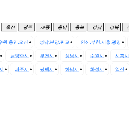
울산
광주
세종
충남
충북
경남
경북
수원,용인,오산
성남,분당,판교
안산,부천,시흥,광명
남양주시
부천시
성남시
수원시
시흥시
시
파주시
평택시
하남시
화성시
일산