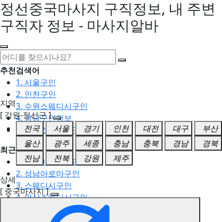
정선중국마사지 구직정보, 내 주변
구직자 정보 - 마사지알바
추천검색어
1. 서울구인
2. 인천구인
지역
3. 수원스웨디시구인
[ 강원-정선군 ]
4. 강남구인정보
전국
서울
경기
인천
대전
대구
부산
5. 동탄스웨디시구인
울산
광주
세종
충남
충북
경남
경북
최근검색어
전남
전북
강원
제주
1. 일산마사지구인
2. 성남아로마구인
상세
3. 스웨디시구인
[ 중국마사지 ]
4. 안산스웨디시구인
5. 아로마구인