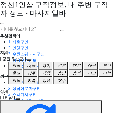
정선1인샵 구직정보, 내 주변 구직
자 정보 - 마사지알바
추천검색어
1. 서울구인
2. 인천구인
지역
3. 수원스웨디시구인
[ 강원-정선군 ]
4. 강남구인정보
전국
서울
경기
인천
대전
대구
부산
5. 동탄스웨디시구인
울산
광주
세종
충남
충북
경남
경북
최근검색어
전남
전북
강원
제주
1. 일산마사지구인
2. 성남아로마구인
상세
3. 스웨디시구인
[ 1인샵 ]
4. 안산스웨디시구인
5. 아로마구인