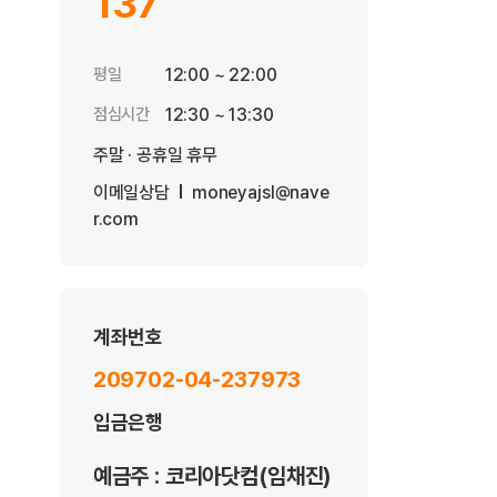
137
평일
12:00 ~ 22:00
점심시간
12:30 ~ 13:30
주말 · 공휴일 휴무
이메일상담
moneyajsl@nave
r.com
계좌번호
209702-04-237973
입금은행
예금주 : 코리아닷컴(임채진)