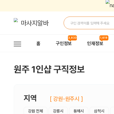
원주1인샵 구직정보, 내 주변 구직자 정보 - 마사지알바
3,833
1,619
홈
구인정보
인재정보
원주 1인샵 구직정보
지역
[ 강원-원주시 ]
강원 전체
강릉시
동해시
삼척시