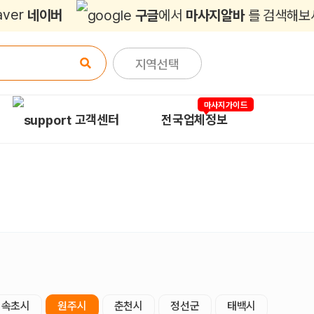
네이버
구글
에서
마사지알바
를 검색해보
지역선택
마사지가이드
고객센터
전국업체정보
속초시
원주시
춘천시
정선군
태백시