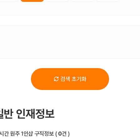
검색 초기화
일반 인재정보
전체 목록
시간 원주 1인샵 구직정보
(
0
건 )