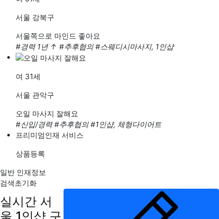
서울 강북구
서울쪽으로 마인드 좋아요
#경력 1년
↑
#추후협의
#스웨디시마사지, 1인샵
여
31세
서울 관악구
오일 마사지 잘해요
#신입/경력
#추후협의
#1인샵, 체형다이어트
프리미엄인재 서비스
상품등록
일반 인재정보
검색초기화
실시간 서
울 1인샵 구