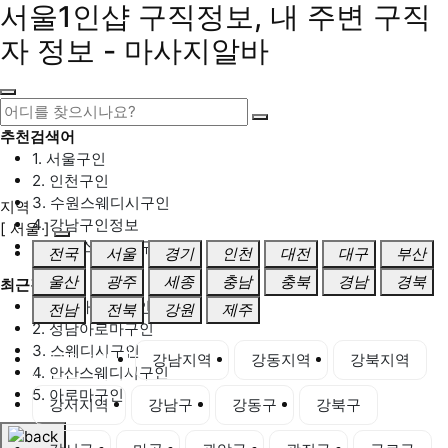
서울1인샵 구직정보, 내 주변 구직
자 정보 - 마사지알바
추천검색어
1. 서울구인
2. 인천구인
3. 수원스웨디시구인
지역
4. 강남구인정보
[ 서울 ]
5. 동탄스웨디시구인
전국
서울
경기
인천
대전
대구
부산
울산
광주
세종
충남
충북
경남
경북
최근검색어
1. 일산마사지구인
전남
전북
강원
제주
2. 성남아로마구인
3. 스웨디시구인
서울 전체
강남지역
강동지역
강북지역
4. 안산스웨디시구인
5. 아로마구인
강서지역
강남구
강동구
강북구