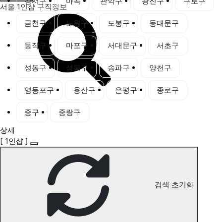
강서구
마곡
관악구
광진구
구로구
서울 1인샵 구직정보
금천구
노원구
도봉구
동대문구
동작구
마포구
서대문구
서초구
성동구
성북구
송파구
양천구
영등포구
용산구
은평구
종로구
중구
중랑구
상세
[ 1인샵 ]
검색 초기화