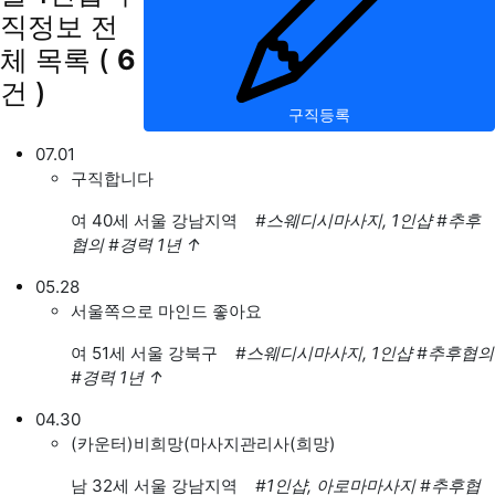
직정보
전
체 목록
(
6
건 )
구직등록
07.01
구직합니다
여
40세 서울 강남지역
#스웨디시마사지, 1인샵
#추후
협의
#경력 1년
↑
05.28
서울쪽으로 마인드 좋아요
여
51세 서울 강북구
#스웨디시마사지, 1인샵
#추후협의
#경력 1년
↑
04.30
(카운터)비희망(마사지관리사(희망)
남
32세 서울 강남지역
#1인샵, 아로마마사지
#추후협