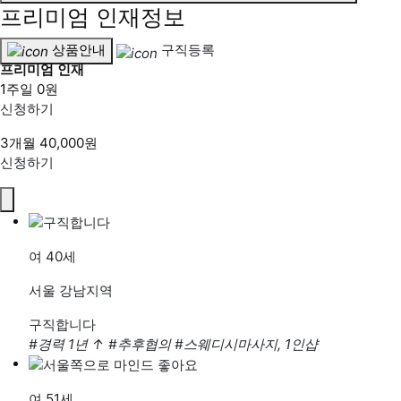
프리미엄 인재정보
상품안내
구직등록
프리미엄 인재
1주일
0원
신청하기
3개월
40,000원
신청하기
여
40세
서울 강남지역
구직합니다
#경력 1년
↑
#추후협의
#스웨디시마사지, 1인샵
여
51세