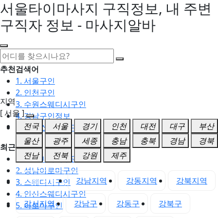
서울타이마사지 구직정보, 내 주변
구직자 정보 - 마사지알바
추천검색어
1. 서울구인
2. 인천구인
지역
3. 수원스웨디시구인
[ 서울 ]
4. 강남구인정보
전국
서울
경기
인천
대전
대구
부산
5. 동탄스웨디시구인
울산
광주
세종
충남
충북
경남
경북
최근검색어
전남
전북
강원
제주
1. 일산마사지구인
2. 성남아로마구인
서울 전체
강남지역
강동지역
강북지역
3. 스웨디시구인
4. 안산스웨디시구인
강서지역
강남구
강동구
강북구
5. 아로마구인