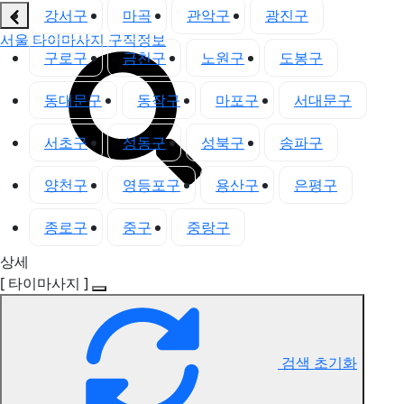
강서구
마곡
관악구
광진구
서울 타이마사지 구직정보
구로구
금천구
노원구
도봉구
동대문구
동작구
마포구
서대문구
서초구
성동구
성북구
송파구
양천구
영등포구
용산구
은평구
종로구
중구
중랑구
상세
[ 타이마사지 ]
검색 초기화