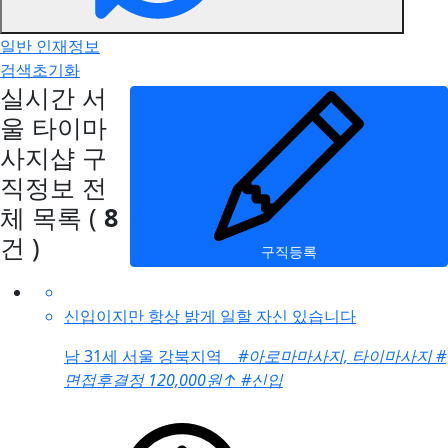
일반 인재정보
검색초기화
실시간 서
울 타이마
사지샵 구
직정보
전
체 목록
(
8
건 )
구직등록
신입이지만 항상 밝게 일할 자신 있습니다
남
31세 서울 강북지역
#아로마마사지, 타이마사지
#
면접후결정 120,000원
↑
#신입