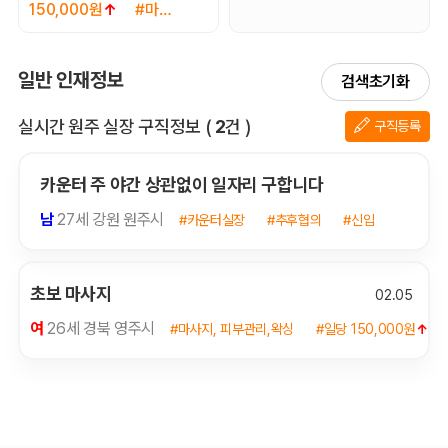
150,000원
↑
#마사
지, 피부관리,왁싱
일반 인재정보
검색초기화
전체 목록
실시간 원주 실장 구직정보
(
2
건 )
구직등록
카운터 주 야간 상관없이 일자리 구합니다
남
27세 강원 원주시
#카운터실장
#추후협의
#신입
초보 마사지
02.05
여
26세 경북 영주시
#마사지, 피부관리,왁싱
#일당 150,000원
↑