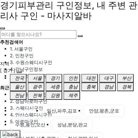
경기피부관리 구인정보, 내 주변 관
리사 구인 - 마사지알바
추천검색어
1. 서울구인
2. 인천구인
3. 수원스웨디시구인
지역
4. 강남구인정보
[ 경기 ]
5. 동탄스웨디시구인
전국
서울
경기
인천
대전
대구
부산
울산
광주
세종
충남
충북
경남
경북
최근검색어
1. 일산마사지구인
전남
전북
강원
제주
2. 성남아로마구인
3. 스웨디시구인
경기 전체
일산,파주,김포
안양,평촌,군포
4. 안산스웨디시구인
5. 아로마구인
수원,용인,오산
성남,분당,판교