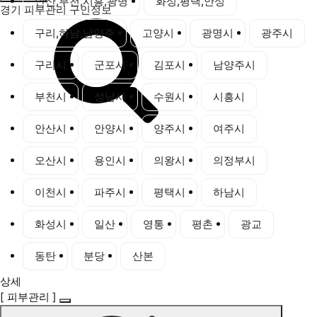
안산,부천,시흥,광명
화성,평택,안성
경기 피부관리 구인정보
구리,하남,남양주
고양시
광명시
광주시
구리시
군포시
김포시
남양주시
부천시
성남시
수원시
시흥시
안산시
안양시
양주시
여주시
오산시
용인시
의왕시
의정부시
이천시
파주시
평택시
하남시
화성시
일산
영통
평촌
광교
동탄
분당
산본
상세
[ 피부관리 ]