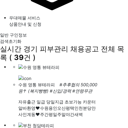
우대매물 서비스
상품안내 및 신청
일반 구인정보
검색초기화
실시간 경기 피부관리 채용공고
전체 목
록
(
39
건 )
수원 영통 뷰테라피
#추후협의 500,000
원
↑
(복지빵빵)
#신입/경력
#연령무관
자유출근 일급 당일지급 초보가능 카운터
알바환영❤️수원용인오산평택인천분당안
사인계동❤️주간평일주말야간새벽