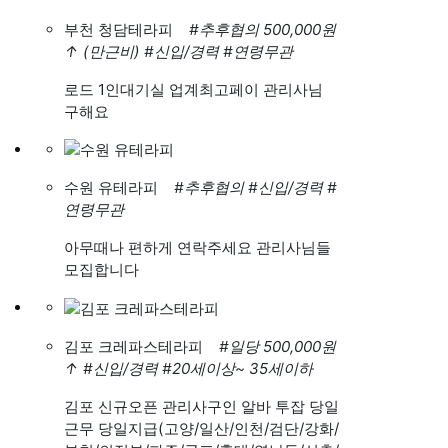
부천 청담테라피
#추후협의 500,000원
↑
(만근비)
#신입/경력
#연령무관
로드 1인대기실 업계최고페이 관리사님
구해요
수원 유테라피
#추후협의
#신입/경력
#
연령무관
아무때나 편하게 연락주세요 관리사님들
모집합니다
김포 크레파스테라피
#일당 500,000원
↑
#신입/경력
#20세이상~ 35세이하
김포 신규오픈 관리사구인 알바 투잡 당일
근무 당일지급(고양/일산/인천/검단/강화/