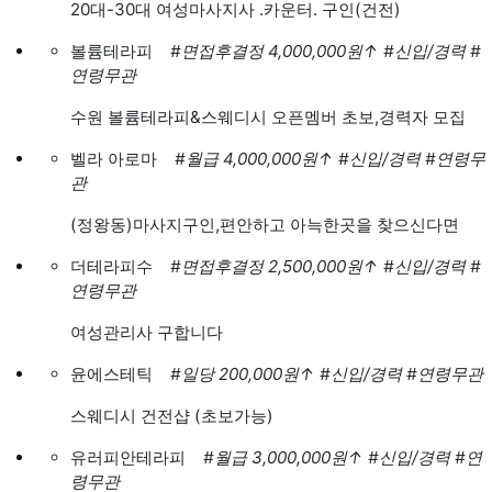
20대-30대 여성마사지사 .카운터. 구인(건전)
볼륨테라피
#면접후결정 4,000,000원
↑
#신입/경력
#
연령무관
수원 볼륨테라피&스웨디시 오픈멤버 초보,경력자 모집
벨라 아로마
#월급 4,000,000원
↑
#신입/경력
#연령무
관
(정왕동)마사지구인,편안하고 아늑한곳을 찾으신다면
더테라피수
#면접후결정 2,500,000원
↑
#신입/경력
#
연령무관
여성관리사 구합니다
윤에스테틱
#일당 200,000원
↑
#신입/경력
#연령무관
스웨디시 건전샵 (초보가능)
유러피안테라피
#월급 3,000,000원
↑
#신입/경력
#연
령무관