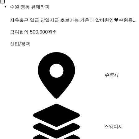
수원 영통 뷰테라피
자유출근 일급 당일지급 초보가능 카운터 알바환영❤️수원용인오산평택인천분당안사인계동❤️주간평일주말야간새벽
급여협의 500,000원
↑
신입/경력
수원시
스웨디시