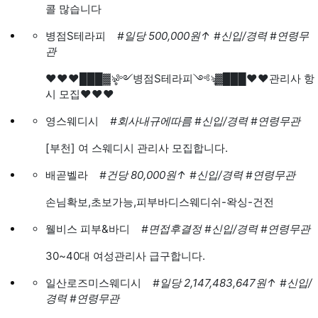
콜 많습니다
병점S테라피
#일당 500,000원
↑
#신입/경력
#연령무
관
❤️❤️❤️███▓ৡ༻병점S테라피༺ৡ▓███❤️❤️관리사 항
시 모집❤️❤️❤️
영스웨디시
#회사내규에따름
#신입/경력
#연령무관
[부천] 여 스웨디시 관리사 모집합니다.
배곧벨라
#건당 80,000원
↑
#신입/경력
#연령무관
손님확보,초보가능,피부바디스웨디쉬-왁싱-건전
웰비스 피부&바디
#면접후결정
#신입/경력
#연령무관
30~40대 여성관리사 급구합니다.
일산로즈미스웨디시
#일당 2,147,483,647원
↑
#신입/
경력
#연령무관