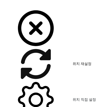
참신한 관리사님 모십니다
분당 서현 vip아로마
#일당 600,000원
↑
#신입/경력
#
연령무관
분당 서현 VIP아로마 직원모집
이미호eyelash
#월급 2,500,000원
↑
(월 (최소) 250만
원 ~ 550만원(최대) )
#신입/경력
#연령무관
이미호속눈썹 (월급 500만이상)
레인 아로마
#일당 300,000원
↑
(그외 인센티브 )
#신
입/경력
#연령무관
성실하고 센스 있으신 여 관리사님 모십니다(동종업계 최
고대우)
레인 아로마
#일당 300,000원
↑
(그외 인센티브)
#신
입/경력
#연령무관
성실하고 센스 있으신 여 관리사님 모십니다(동종업계 최