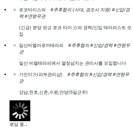
로코타이스파
#추후협의 (식대, 경조사 지원)
#신입/경
력
#연령무관
(긴급) 분당 판교 로코 타이 스파 경력/신입 테라피스트 모
집
일산비엘아로마테라피
#추후협의
#신입/경력
#연령무
관
일산 비엘테라피에서 열정넘치는 관리사를 모집합니다
가인미가(피부관리샵)
#추후협의
#신입/경력
#연령무
관
강남,천호,신촌,수원,안양(5일근무)
로딩 중...
다크엔젤 아로마
#면접후결정
#신입/경력
#연령무관