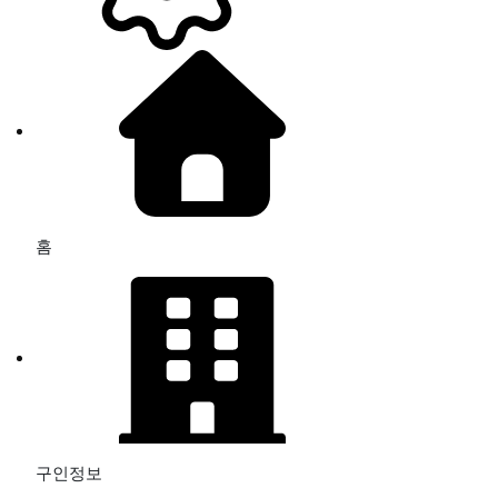
고대우)
희에스테틱
#면접후결정
#신입/경력
#연령무관
여성 관리사 구합니다.
분당아이비
#일당 300,000원
↑
#신입/경력
#연령무관
분당 최고의샵에서 최고가 되시길~~~
분당아이비
#일당 320,000원
↑
#신입/경력
#연령무관
​​20세 이상 성인여성이면 누구나 가능!​​ 분당 아이비테라피
분당아이비
#시급
#신입/경력
#연령무관
분당 아이비 테라피에서 가족처럼 일할 직원구해요