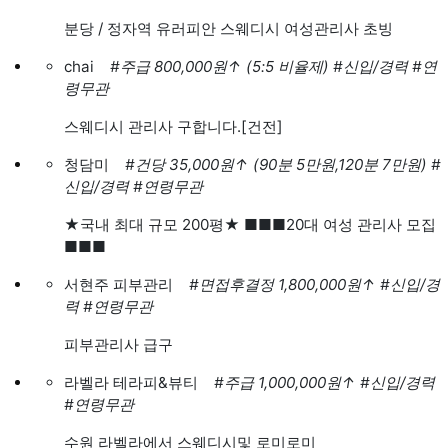
분당 / 정자역 유러피안 스웨디시 여성관리사 초빙
chai
#주급 800,000원
↑
(5:5 비율제)
#신입/경력
#연
령무관
스웨디시 관리사 구합니다.[건전]
청담미
#건당 35,000원
↑
(90분 5만원,120분 7만원)
#
신입/경력
#연령무관
★국내 최대 규모 200평★ ■■■20대 여성 관리사 모집
■■■
서현주 피부관리
#면접후결정 1,800,000원
↑
#신입/경
력
#연령무관
피부관리사 급구
라벨라 테라피&뷰티
#주급 1,000,000원
↑
#신입/경력
#연령무관
수원 라벨라에서 스웨디시및 로미로미