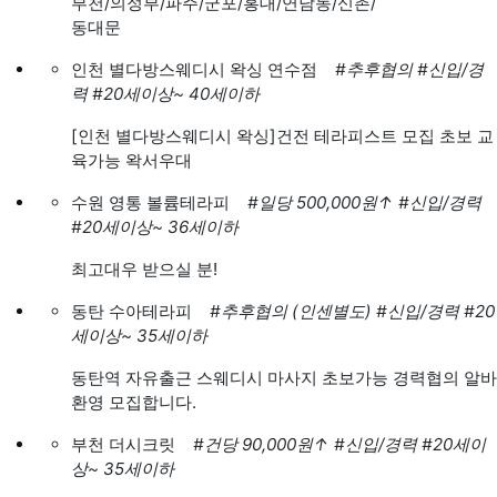
부천/의정부/파주/군포/홍대/연남동/신촌/
동대문
인천 별다방스웨디시 왁싱 연수점
#추후협의
#신입/경
력
#20세이상~ 40세이하
[인천 별다방스웨디시 왁싱]건전 테라피스트 모집 초보 교
육가능 왁서우대
수원 영통 볼륨테라피
#일당 500,000원
↑
#신입/경력
#20세이상~ 36세이하
최고대우 받으실 분!
동탄 수아테라피
#추후협의 (인센별도)
#신입/경력
#20
세이상~ 35세이하
동탄역 자유출근 스웨디시 마사지 초보가능 경력협의 알바
환영 모집합니다.
부천 더시크릿
#건당 90,000원
↑
#신입/경력
#20세이
상~ 35세이하