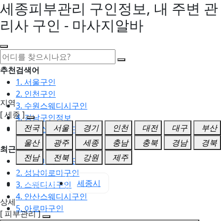
세종피부관리 구인정보, 내 주변 관
리사 구인 - 마사지알바
추천검색어
1. 서울구인
2. 인천구인
지역
3. 수원스웨디시구인
[ 세종 ]
4. 강남구인정보
전국
서울
경기
인천
대전
대구
부산
5. 동탄스웨디시구인
울산
광주
세종
충남
충북
경남
경북
최근검색어
전남
전북
강원
제주
1. 일산마사지구인
2. 성남아로마구인
세종 전체
세종시
3. 스웨디시구인
4. 안산스웨디시구인
상세
5. 아로마구인
[ 피부관리 ]