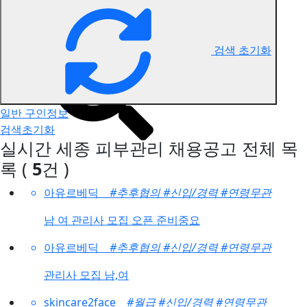
세종 피부관리 구인정보
검색 초기화
일반 구인정보
검색초기화
실시간 세종 피부관리 채용공고
전체 목
록
(
5
건 )
아유르베딕
#추후협의
#신입/경력
#연령무관
남 여 관리사 모집 오픈 준비중요
아유르베딕
#추후협의
#신입/경력
#연령무관
관리사 모집 남,여
skincare2face
#월급
#신입/경력
#연령무관