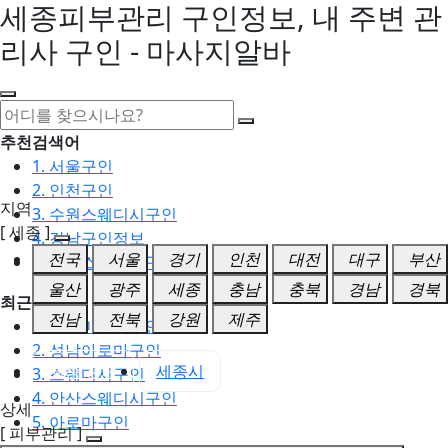
세종피부관리 구인정보, 내 주변 관
리사 구인 - 마사지알바
추천검색어
1. 서울구인
2. 인천구인
지역
3. 수원스웨디시구인
[ 세종 ]
4. 강남구인정보
전국
서울
경기
인천
대전
대구
부산
5. 동탄스웨디시구인
울산
광주
세종
충남
충북
경남
경북
최근검색어
전남
전북
강원
제주
1. 일산마사지구인
2. 성남아로마구인
세종 전체
세종시
3. 스웨디시구인
4. 안산스웨디시구인
상세
5. 아로마구인
[ 피부관리 ]