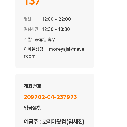
137
평일
12:00 ~ 22:00
점심시간
12:30 ~ 13:30
주말 · 공휴일 휴무
이메일상담
moneyajsl@nave
r.com
계좌번호
209702-04-237973
입금은행
예금주 : 코리아닷컴(임채진)