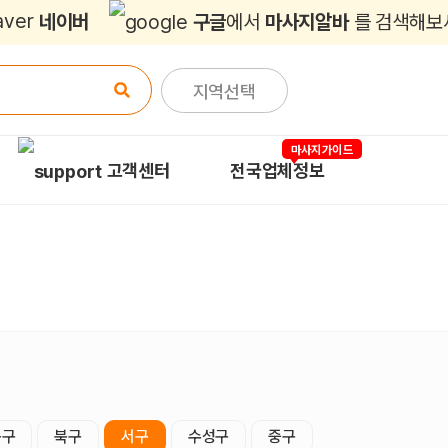
네이버
구글
에서
마사지알바
를 검색해보
지역선택
마사지가이드
고객센터
전국업체정보
동구
북구
서구
수성구
중구