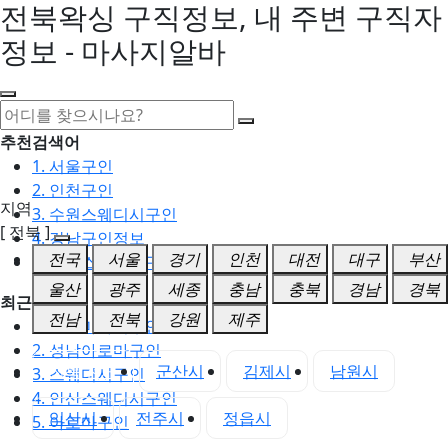
전북왁싱 구직정보, 내 주변 구직자
정보 - 마사지알바
추천검색어
1. 서울구인
2. 인천구인
지역
3. 수원스웨디시구인
[ 전북 ]
4. 강남구인정보
전국
서울
경기
인천
대전
대구
부산
5. 동탄스웨디시구인
울산
광주
세종
충남
충북
경남
경북
최근검색어
전남
전북
강원
제주
1. 일산마사지구인
2. 성남아로마구인
전북 전체
군산시
김제시
남원시
3. 스웨디시구인
4. 안산스웨디시구인
익산시
전주시
정읍시
5. 아로마구인