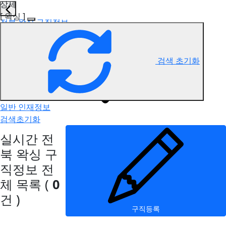
상세
[ 왁싱 ]
전북 왁싱 구직정보
검색 초기화
일반 인재정보
검색초기화
실시간 전
북 왁싱 구
직정보
전
체 목록
(
0
건 )
구직등록