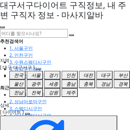
대구서구다이어트 구직정보, 내 주
변 구직자 정보 - 마사지알바
추천검색어
1. 서울구인
2. 인천구인
지역
3. 수원스웨디시구인
[ 대구-대구서구 ]
4. 강남구인정보
전국
서울
경기
인천
대전
대구
부산
5. 동탄스웨디시구인
울산
광주
세종
충남
충북
경남
경북
최근검색어
전남
전북
강원
제주
1. 일산마사지구인
2. 성남아로마구인
상세
3. 스웨디시구인
[ 다이어트 ]
4. 안산스웨디시구인
5. 아로마구인