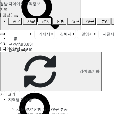
경남 다이어트 구직정보
지역
[ 경남 ]
전국
서울
경기
인천
대전
대구
부산
경남 전체
거제시
김해시
밀양시
사천
홈
상세
구인정보
3,831
[ 다이어트 ]
인재정보
1,619
고객센터
전국업체정보
마사지가이드
업체 서비스 관리
검색 초기화
개인 서비스 관리
경남 다이어트 구직정보
카테고리
지역별 인재정보
서울
경기
인천
대전
대구
부산