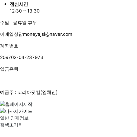
점심시간
12:30 ~ 13:30
주말 · 공휴일 휴무
이메일상담
moneyajsl@naver.com
계좌번호
209702-04-237973
입금은행
예금주 : 코리아닷컴(임채진)
일반 인재정보
검색초기화