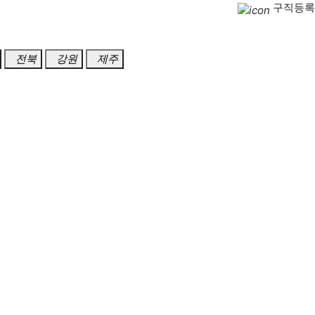
구직등록
전북
강원
제주