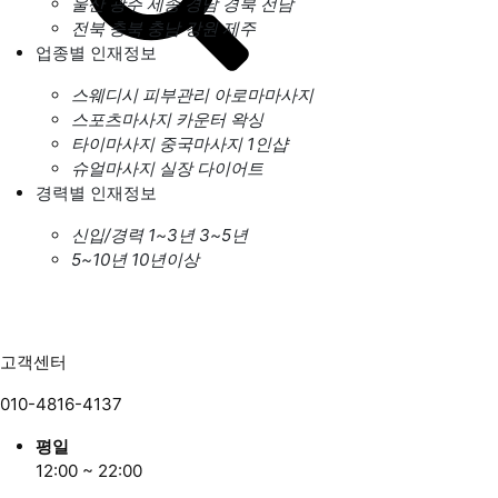
울산
광주
세종
경남
경북
전남
전북
충북
충남
강원
제주
업종별 인재정보
스웨디시
피부관리
아로마마사지
스포츠마사지
카운터
왁싱
타이마사지
중국마사지
1인샵
슈얼마사지
실장
다이어트
경력별 인재정보
신입/경력
1~3년
3~5년
5~10년
10년이상
고객센터
010-4816-4137
평일
12:00 ~ 22:00