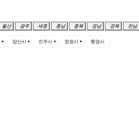
울산
광주
세종
충남
충북
경남
경북
전남
시
양산시
진주시
창원시
통영시