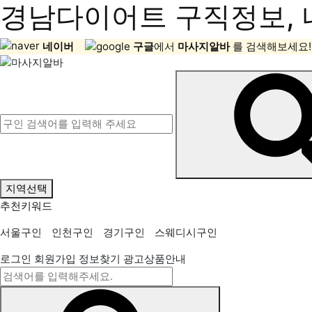
경남다이어트 구직정보, 
네이버
구글
에서
마사지알바
를 검색해보세요!
지역선택
추천키워드
서울구인
인천구인
경기구인
스웨디시구인
로그인
회원가입
정보찾기
광고상품안내