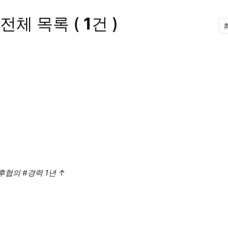
전체 목록
(
1
건 )
후협의
#경력 1년
↑