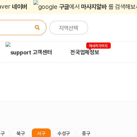
네이버
구글
에서
마사지알바
를 검색해보
지역선택
마사지가이드
고객센터
전국업체정보
동구
북구
서구
수성구
중구