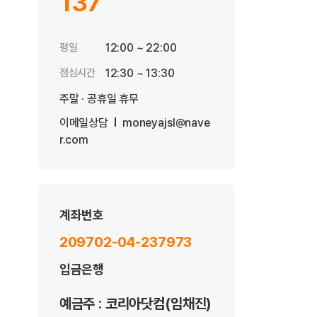
137
평일
12:00 ~ 22:00
점심시간
12:30 ~ 13:30
주말 · 공휴일 휴무
이메일상담
moneyajsl@nave
r.com
계좌번호
209702-04-237973
입금은행
예금주 : 코리아닷컴(임채진)