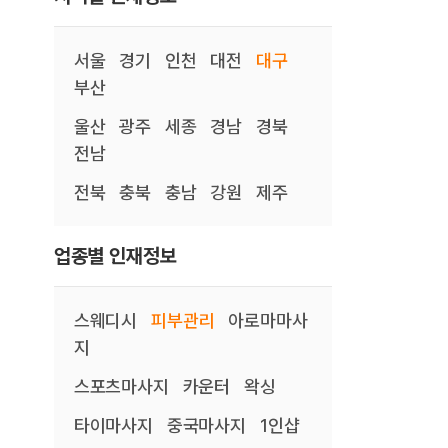
서울
경기
인천
대전
대구
부산
울산
광주
세종
경남
경북
전남
전북
충북
충남
강원
제주
업종별 인재정보
스웨디시
피부관리
아로마마사
지
스포츠마사지
카운터
왁싱
타이마사지
중국마사지
1인샵