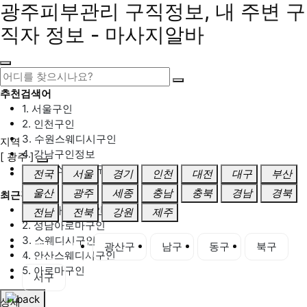
광주피부관리 구직정보, 내 주변 구
직자 정보 - 마사지알바
추천검색어
1. 서울구인
2. 인천구인
3. 수원스웨디시구인
지역
4. 강남구인정보
[ 광주 ]
5. 동탄스웨디시구인
전국
서울
경기
인천
대전
대구
부산
울산
광주
세종
충남
충북
경남
경북
최근검색어
1. 일산마사지구인
전남
전북
강원
제주
2. 성남아로마구인
3. 스웨디시구인
광주 전체
광산구
남구
동구
북구
4. 안산스웨디시구인
5. 아로마구인
서구
상세