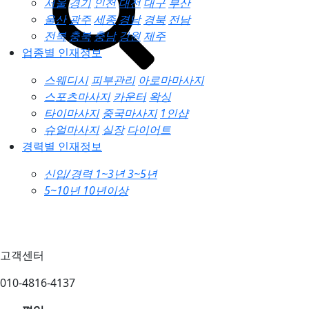
서울
경기
인천
대전
대구
부산
울산
광주
세종
경남
경북
전남
전북
충북
충남
강원
제주
업종별 인재정보
스웨디시
피부관리
아로마마사지
스포츠마사지
카운터
왁싱
타이마사지
중국마사지
1인샵
슈얼마사지
실장
다이어트
경력별 인재정보
신입/경력
1~3년
3~5년
5~10년
10년이상
고객센터
010-4816-4137