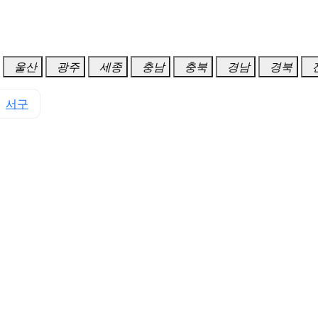
울산
광주
세종
충남
충북
경남
경북
서구