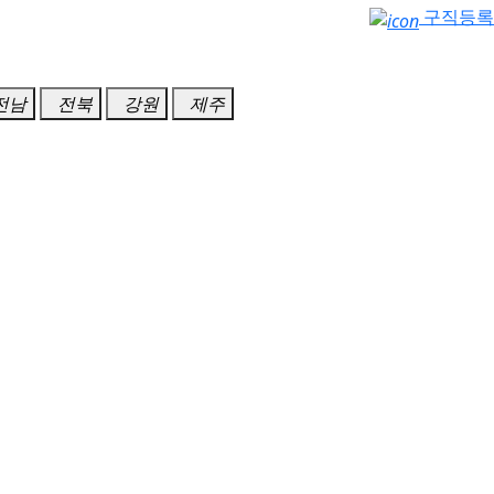
구직등록
전남
전북
강원
제주