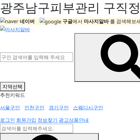
광주남구피부관리 구직정보
네이버
구글
에서
마사지알바
를 검색해보세
지역선택
추천키워드
서울구인
인천구인
경기구인
스웨디시구인
로그인
회원가입
정보찾기
광고상품안내