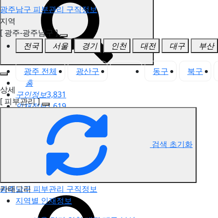
광주남구 피부관리 구직정보
지역
[ 광주-광주남구 ]
전국
서울
경기
인천
대전
대구
부산
광주 전체
광산구
남구
동구
북구
홈
상세
구인정보
3,831
[ 피부관리 ]
인재정보
1,619
고객센터
전국업체정보
마사지가이드
검색 초기화
업체 서비스 관리
개인 서비스 관리
카테고리
광주남구 피부관리 구직정보
지역별 인재정보