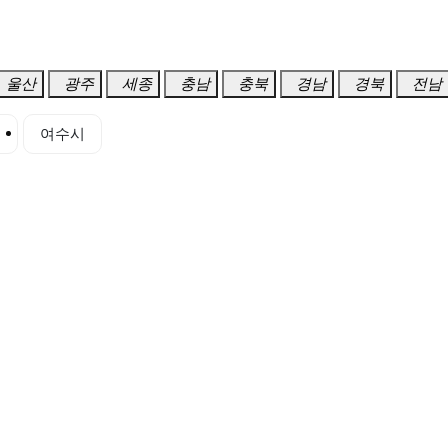
울산
광주
세종
충남
충북
경남
경북
전남
시
여수시