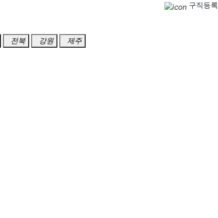
구직등록
전북
강원
제주