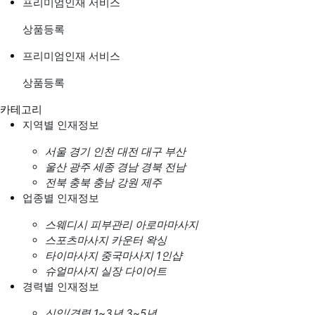
프리미엄인재 서비스
상품등록
프리미엄인재 서비스
상품등록
카테고리
지역별 인재정보
서울
경기
인천
대전
대구
부산
울산
광주
세종
경남
경북
전남
전북
충북
충남
강원
제주
업종별 인재정보
스웨디시
피부관리
아로마마사지
스포츠마사지
카운터
왁싱
타이마사지
중국마사지
1인샵
슈얼마사지
실장
다이어트
경력별 인재정보
신입/경력
1~3년
3~5년