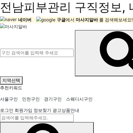
전남피부관리 구직정보, 
네이버
구글
에서
마사지알바
를 검색해보세요!
지역선택
추천키워드
서울구인
인천구인
경기구인
스웨디시구인
로그인
회원가입
정보찾기
광고상품안내