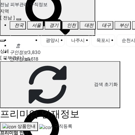
전남 피부관리 구직정보
지역
[ 전남 ]
전국
서울
경기
인천
대전
대구
부산
전남 전체
광양시
나주시
목포시
순천
홈
상세
구인정보
3,830
[ 피부관리 ]
인재정보
1,618
고객센터
전국업체정보
마사지가이드
업체 서비스 관리
검색 초기화
개인 서비스 관리
전남 피부관리 구직정보
프리미엄 인재정보
상품안내
구직등록
프리미엄 인재