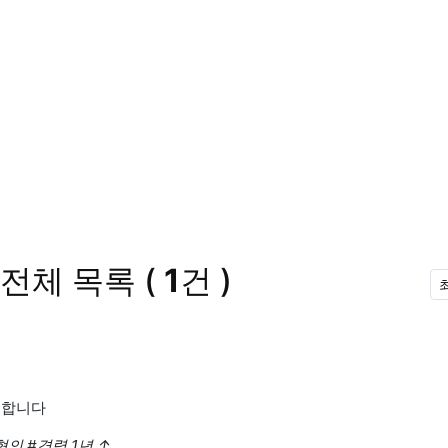
전체 목록
(
1
건 )
구합니다
협의
#경력 1년
↑