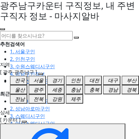
광주남구카운터 구직정보, 내 주변
구직자 정보 - 마사지알바
추천검색어
1. 서울구인
2. 인천구인
지역
3. 수원스웨디시구인
[ 광주-광주남구 ]
4. 강남구인정보
전국
서울
경기
인천
대전
대구
부산
5. 동탄스웨디시구인
울산
광주
세종
충남
충북
경남
경북
최근검색어
전남
전북
강원
제주
1. 일산마사지구인
2. 성남아로마구인
상세
3. 스웨디시구인
[ 카운터 ]
4. 안산스웨디시구인
5. 아로마구인